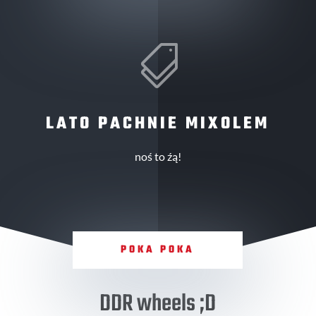

LATO PACHNIE MIXOLEM
noś to źą!
POKA POKA
DDR wheels ;D