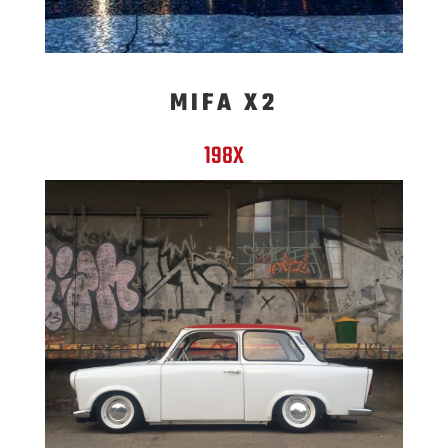
MIFA X2
198X