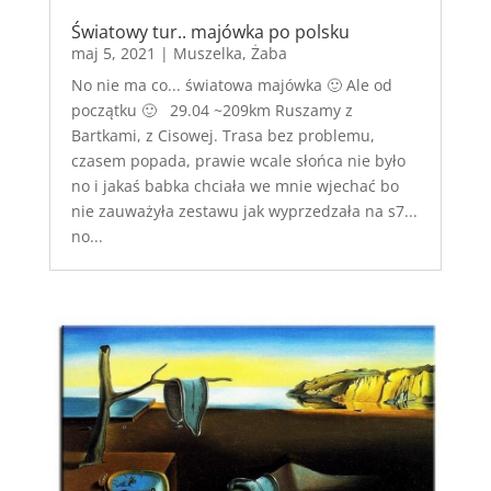
Światowy tur.. majówka po polsku
maj 5, 2021
|
Muszelka
,
Żaba
No nie ma co... światowa majówka 🙂 Ale od
początku 🙂 29.04 ~209km Ruszamy z
Bartkami, z Cisowej. Trasa bez problemu,
czasem popada, prawie wcale słońca nie było
no i jakaś babka chciała we mnie wjechać bo
nie zauważyła zestawu jak wyprzedzała na s7...
no...