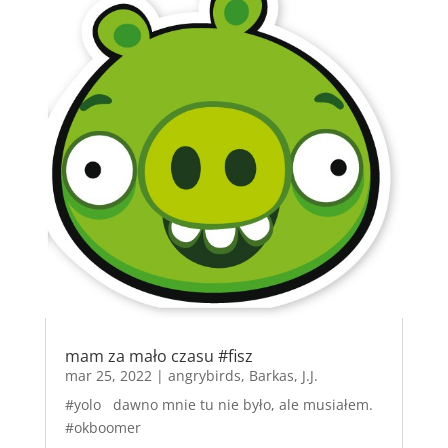
mam za mało czasu #fisz
mar 25, 2022
|
angrybirds
,
Barkas
,
J.J.
#yolo dawno mnie tu nie było, ale musiałem.
#okboomer