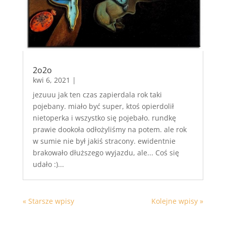
2o2o
kwi 6, 2021
|
jezuuu jak ten czas zapierdala rok taki
pojebany. miało być super, ktoś opierdolił
nietoperka i wszystko się pojebało. rundkę
prawie dookoła odłożyliśmy na potem. ale rok
w sumie nie był jakiś stracony. ewidentnie
brakowało dłuższego wyjazdu, ale... Coś się
udało :)...
« Starsze wpisy
Kolejne wpisy »