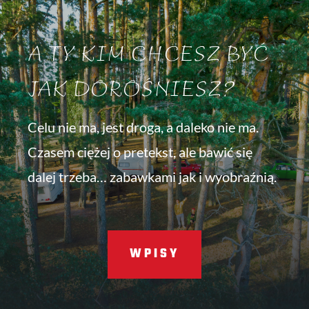
A TY KIM CHCESZ BYĆ
JAK DOROŚNIESZ?
Celu nie ma, jest droga, a daleko nie ma.
Czasem ciężej o pretekst, ale bawić się
dalej trzeba… zabawkami jak i wyobraźnią.
WPISY