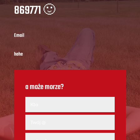
869771 🙂
Email
hehe
a może morze?