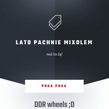

LATO PACHNIE MIXOLEM
noś to źą!
POKA POKA
DDR wheels ;D