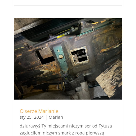
O serze Marianie
sty 25, 2024
|
Marian
dziurawyś Ty miejscami niczym ser od Tytusa
zagluciłem niczym smark z ropą pierwszą