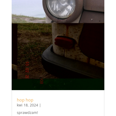
hop hop
kwi 18, 2024
|
sprawdzam!