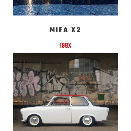
MIFA X2
198X