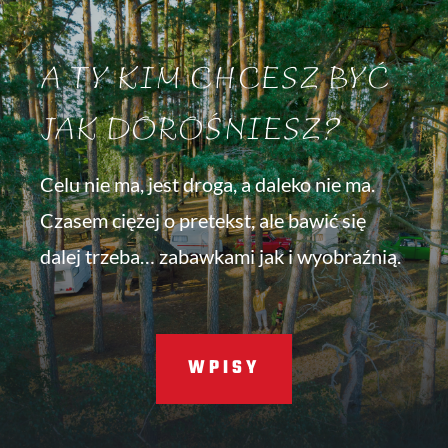
A TY KIM CHCESZ BYĆ
JAK DOROŚNIESZ?
Celu nie ma, jest droga, a daleko nie ma.
Czasem ciężej o pretekst, ale bawić się
dalej trzeba… zabawkami jak i wyobraźnią.
WPISY