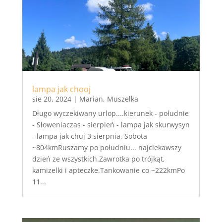
lampa jak chooj
sie 20, 2024
|
Marian
,
Muszelka
Długo wyczekiwany urlop....kierunek - południe
- Słoweniaczas - sierpień - lampa jak skurwysyn
- lampa jak chuj 3 sierpnia, Sobota
~804kmRuszamy po południu... najciekawszy
dzień ze wszystkich.Zawrotka po trójkąt,
kamizelki i apteczke.Tankowanie co ~222kmPo
11...