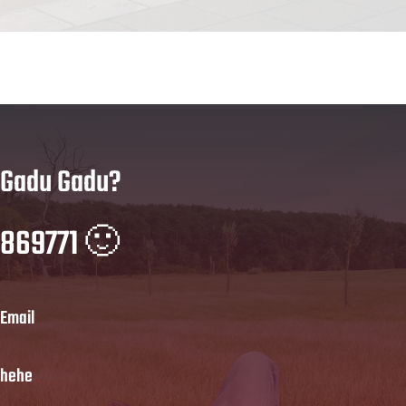
Gadu Gadu?
869771 🙂
Email
hehe