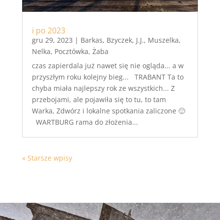
i po 2023
gru 29, 2023
|
Barkas
,
Bzyczek
,
J.J.
,
Muszelka
,
Nelka
,
Pocztówka
,
Żaba
czas zapierdala już nawet się nie ogląda... a w
przyszłym roku kolejny bieg... TRABANT Ta to
chyba miała najlepszy rok ze wszystkich... Z
przebojami, ale pojawiła się to tu, to tam
Warka, Zdwórz i lokalne spotkania zaliczone 🙂
WARTBURG rama do złożenia...
« Starsze wpisy