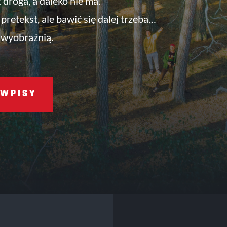
t droga, a daleko nie ma.
pretekst, ale bawić się dalej trzeba…
 wyobraźnią.
WPISY