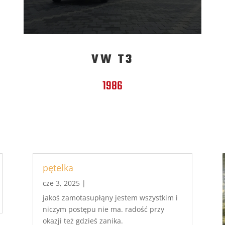
VW T3
1986
pętelka
cze 3, 2025
|
jakoś zamotasupłąny jestem wszystkim i
niczym postępu nie ma. radość przy
okazji też gdzieś zanika.