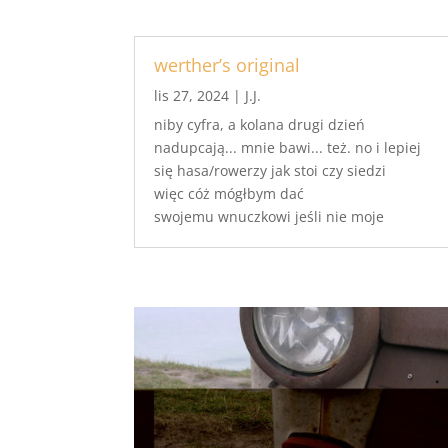
werther’s original
lis 27, 2024
|
J.J.
niby cyfra, a kolana drugi dzień
nadupcają... mnie bawi... też. no i lepiej
się hasa/rowerzy jak stoi czy siedzi
więc cóż mógłbym dać
swojemu wnuczkowi jeśli nie moje