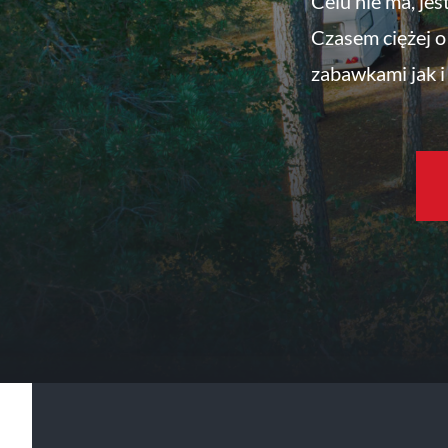
Celu nie ma, jes
Czasem ciężej o 
zabawkami jak i