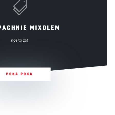

PACHNIE MIXOLEM
noś to źą!
POKA POKA