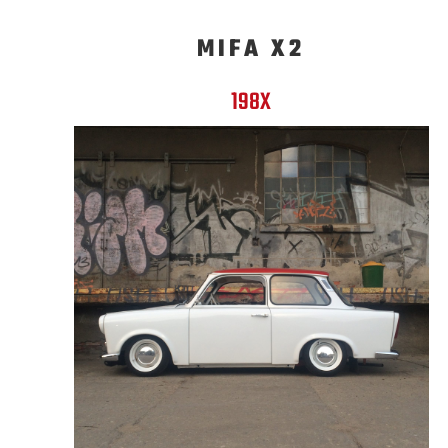
MIFA X2
198X