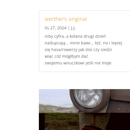
werther’s original
lis 27, 2024
|
J.J.
niby cyfra, a kolana drugi dzień
nadupcają... mnie bawi... też. no i lepiej
się hasa/rowerzy jak stoi czy siedzi
więc cóż mógłbym dać
swojemu wnuczkowi jeśli nie moje