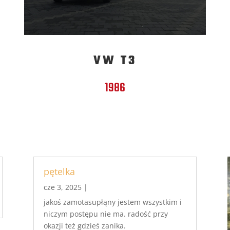
VW T3
1986
pętelka
cze 3, 2025
|
jakoś zamotasupłąny jestem wszystkim i
niczym postępu nie ma. radość przy
okazji też gdzieś zanika.