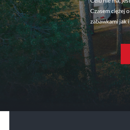
Celu nie ma, jes
Czasem ciężej o 
zabawkami jak i