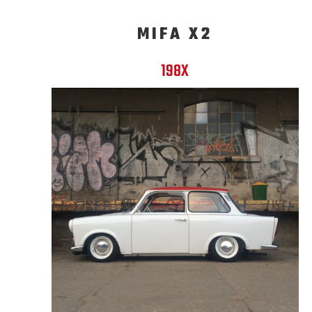
MIFA X2
198X