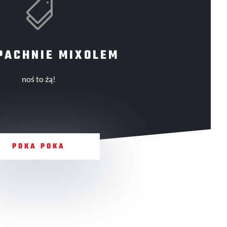

PACHNIE MIXOLEM
noś to źą!
POKA POKA