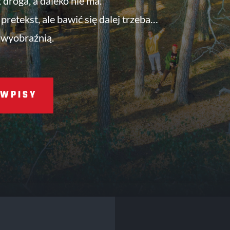
t droga, a daleko nie ma.
pretekst, ale bawić się dalej trzeba…
 wyobraźnią.
WPISY