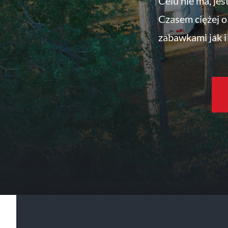
Celu nie ma, jes
Czasem ciężej o 
zabawkami jak i