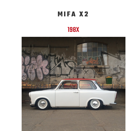
MIFA X2
198X