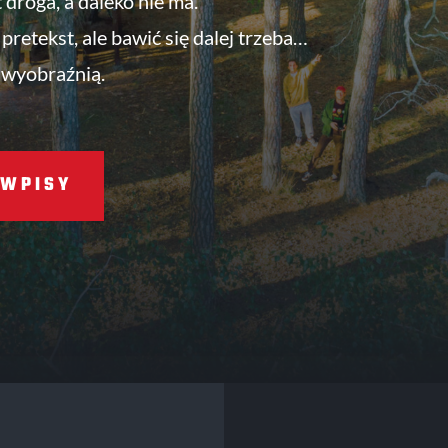
t droga, a daleko nie ma.
pretekst, ale bawić się dalej trzeba…
 wyobraźnią.
WPISY