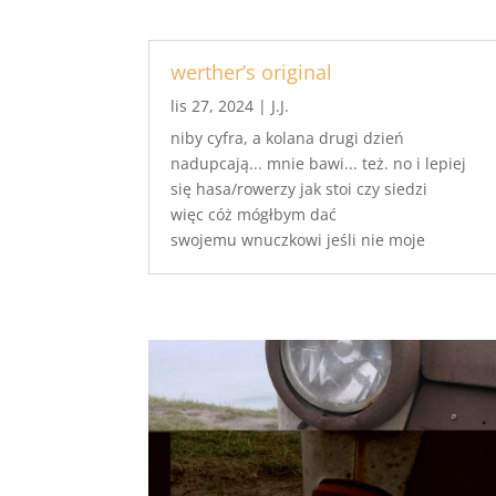
werther’s original
lis 27, 2024
|
J.J.
niby cyfra, a kolana drugi dzień
nadupcają... mnie bawi... też. no i lepiej
się hasa/rowerzy jak stoi czy siedzi
więc cóż mógłbym dać
swojemu wnuczkowi jeśli nie moje