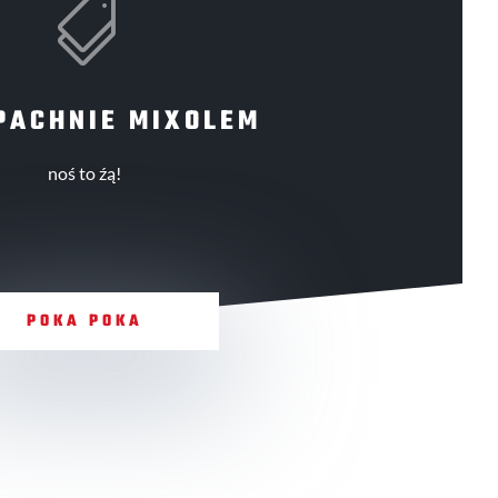

PACHNIE MIXOLEM
noś to źą!
POKA POKA