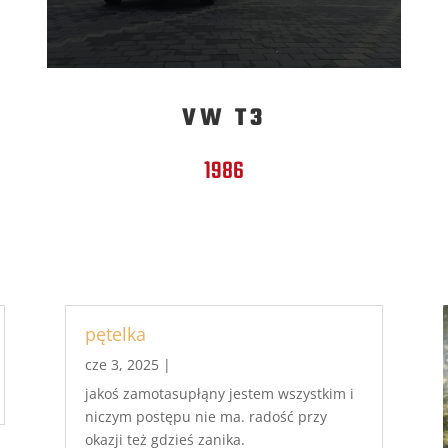
VW T3
1986
pętelka
cze 3, 2025
|
jakoś zamotasupłąny jestem wszystkim i
niczym postępu nie ma. radość przy
okazji też gdzieś zanika.