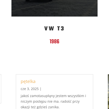
VW T3
1986
pętelka
cze 3, 2025
|
jakoś zamotasupłąny jestem wszystkim i
niczym postępu nie ma. radość przy
okazji też gdzieś zanika.