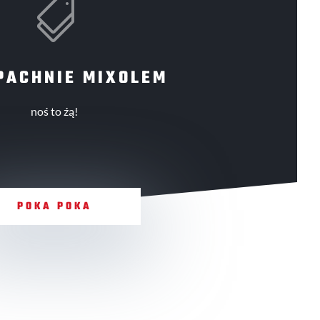

PACHNIE MIXOLEM
noś to źą!
POKA POKA