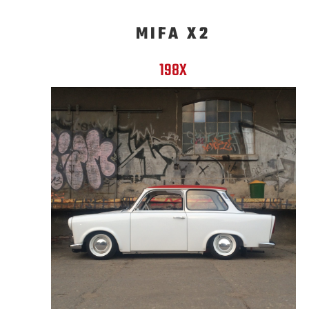
MIFA X2
198X