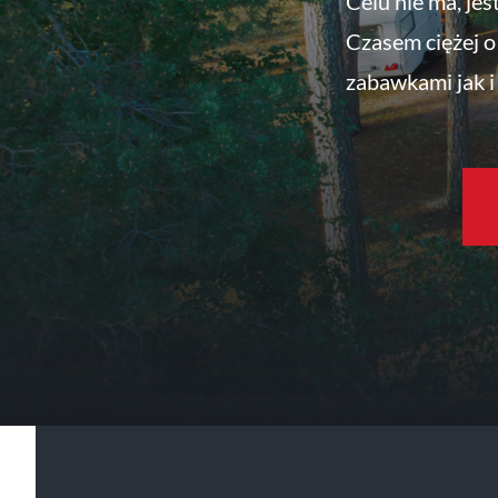
Celu nie ma, jes
Czasem ciężej o 
zabawkami jak i