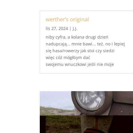
werther’s original
lis 27, 2024
|
J.J.
niby cyfra, a kolana drugi dzień
nadupcają... mnie bawi... też. no i lepiej
się hasa/rowerzy jak stoi czy siedzi
więc cóż mógłbym dać
swojemu wnuczkowi jeśli nie moje