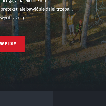
t droga, a daleko nie ma.
pretekst, ale bawić się dalej trzeba…
 wyobraźnią.
WPISY