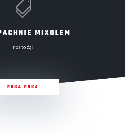

PACHNIE MIXOLEM
noś to źą!
POKA POKA