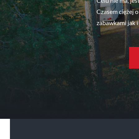
Celu nie ma, jes
Czasem ciężej o 
zabawkami jak i