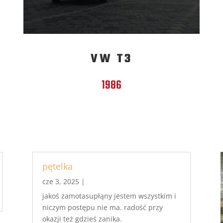
VW T3
1986
pętelka
cze 3, 2025
|
jakoś zamotasupłąny jestem wszystkim i
niczym postępu nie ma. radość przy
okazji też gdzieś zanika.