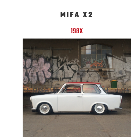
MIFA X2
198X