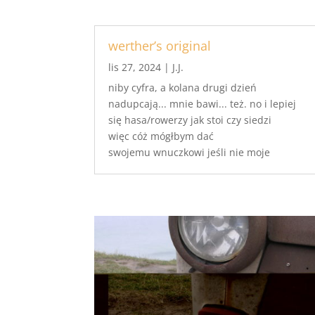
werther’s original
lis 27, 2024
|
J.J.
niby cyfra, a kolana drugi dzień
nadupcają... mnie bawi... też. no i lepiej
się hasa/rowerzy jak stoi czy siedzi
więc cóż mógłbym dać
swojemu wnuczkowi jeśli nie moje