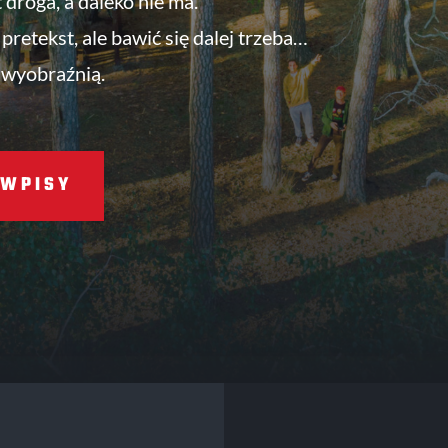
t droga, a daleko nie ma.
pretekst, ale bawić się dalej trzeba…
 wyobraźnią.
WPISY