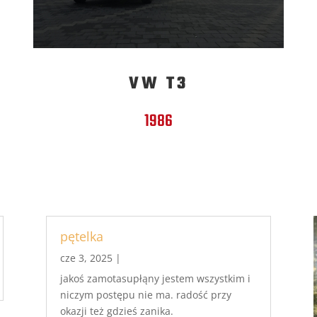
VW T3
1986
pętelka
cze 3, 2025
|
jakoś zamotasupłąny jestem wszystkim i
niczym postępu nie ma. radość przy
okazji też gdzieś zanika.