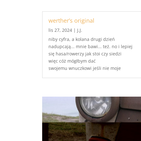
werther’s original
lis 27, 2024
|
J.J.
niby cyfra, a kolana drugi dzień
nadupcają... mnie bawi... też. no i lepiej
się hasa/rowerzy jak stoi czy siedzi
więc cóż mógłbym dać
swojemu wnuczkowi jeśli nie moje