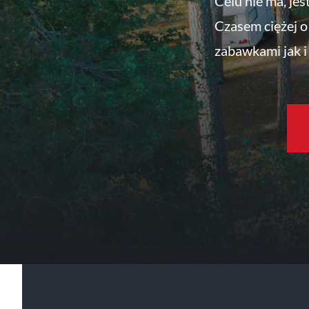
Celu nie ma, jes
Czasem ciężej o 
zabawkami jak i