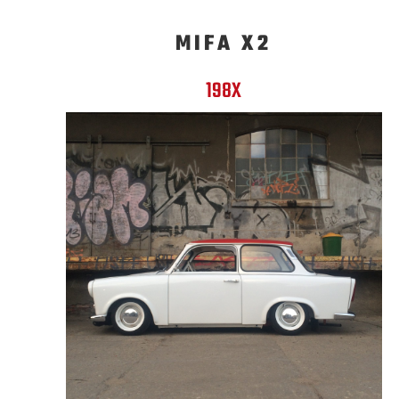
MIFA X2
198X