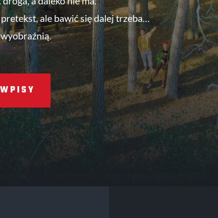
t droga, a daleko nie ma.
pretekst, ale bawić się dalej trzeba…
 wyobraźnią.
WPISY