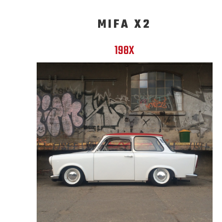
MIFA X2
198X