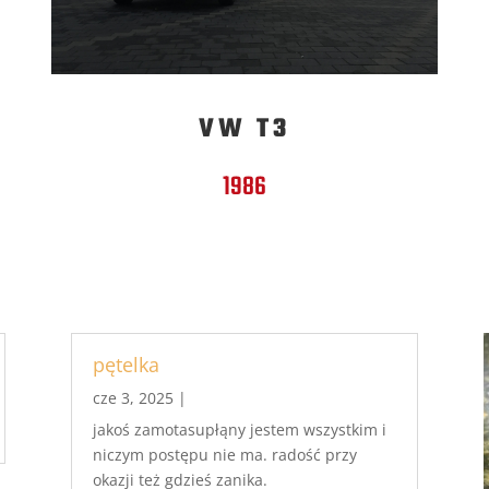
VW T3
1986
pętelka
cze 3, 2025
|
jakoś zamotasupłąny jestem wszystkim i
niczym postępu nie ma. radość przy
okazji też gdzieś zanika.