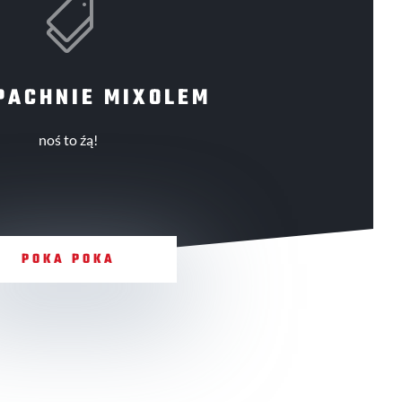

PACHNIE MIXOLEM
noś to źą!
POKA POKA