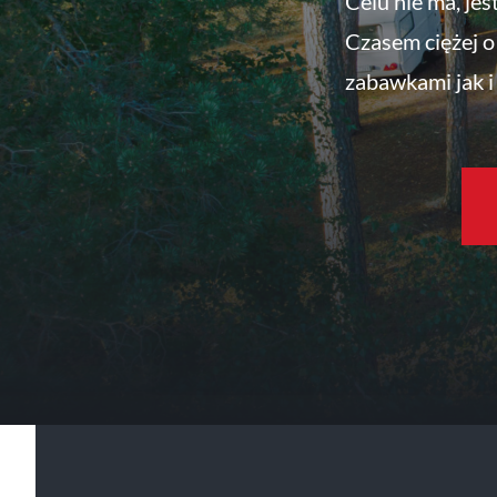
Celu nie ma, jes
Czasem ciężej o 
zabawkami jak i