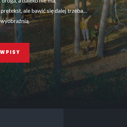
t droga, a daleko nie ma.
pretekst, ale bawić się dalej trzeba…
 wyobraźnią.
WPISY