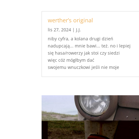
werther’s original
lis 27, 2024
|
J.J.
niby cyfra, a kolana drugi dzień
nadupcają... mnie bawi... też. no i lepiej
się hasa/rowerzy jak stoi czy siedzi
więc cóż mógłbym dać
swojemu wnuczkowi jeśli nie moje