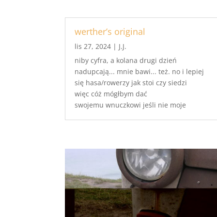
werther’s original
lis 27, 2024
|
J.J.
niby cyfra, a kolana drugi dzień
nadupcają... mnie bawi... też. no i lepiej
się hasa/rowerzy jak stoi czy siedzi
więc cóż mógłbym dać
swojemu wnuczkowi jeśli nie moje