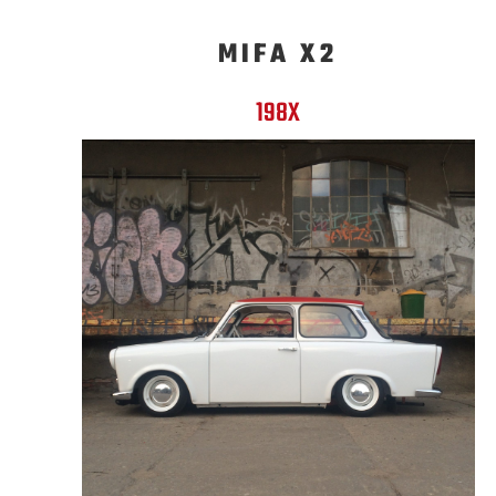
MIFA X2
198X