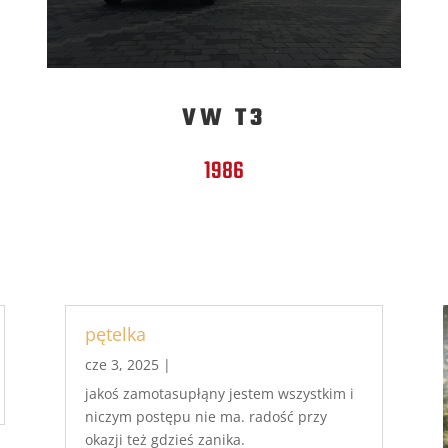
VW T3
1986
pętelka
cze 3, 2025
|
jakoś zamotasupłąny jestem wszystkim i
niczym postępu nie ma. radość przy
okazji też gdzieś zanika.