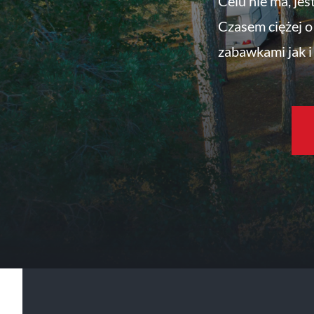
Celu nie ma, jes
Czasem ciężej o 
zabawkami jak i