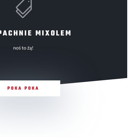

PACHNIE MIXOLEM
noś to źą!
POKA POKA