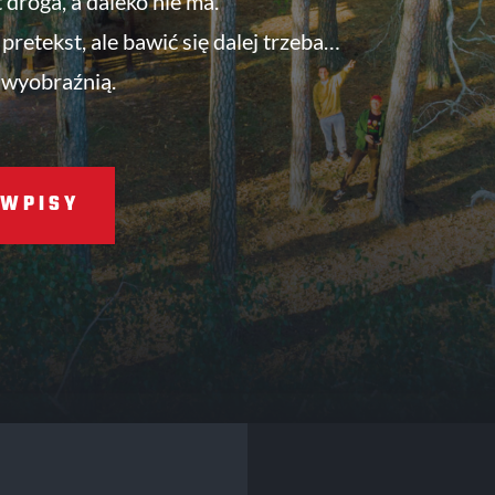
t droga, a daleko nie ma.
pretekst, ale bawić się dalej trzeba…
 wyobraźnią.
WPISY