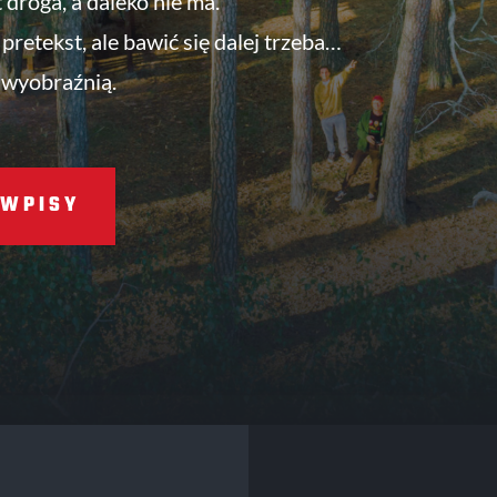
t droga, a daleko nie ma.
pretekst, ale bawić się dalej trzeba…
 wyobraźnią.
WPISY