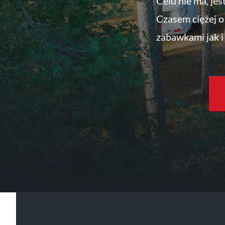
Celu nie ma, jes
Czasem ciężej o 
zabawkami jak i