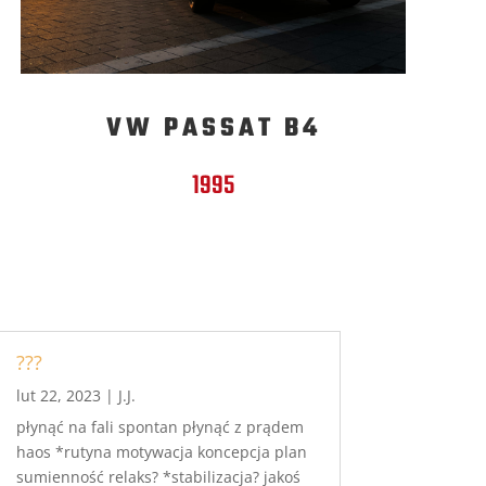
VW PASSAT B4
1995
???
lut 22, 2023
|
J.J.
płynąć na fali spontan płynąć z prądem
haos *rutyna motywacja koncepcja plan
sumienność relaks? *stabilizacja? jakoś