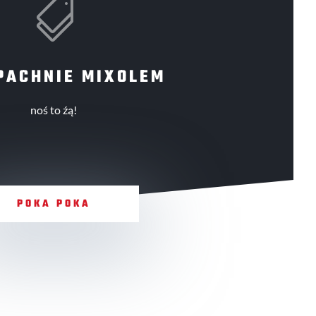

PACHNIE MIXOLEM
noś to źą!
POKA POKA