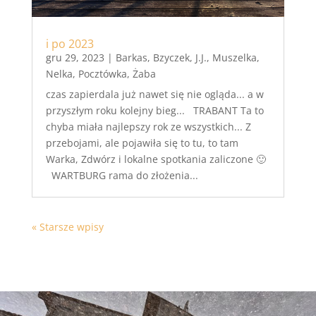
i po 2023
gru 29, 2023
|
Barkas
,
Bzyczek
,
J.J.
,
Muszelka
,
Nelka
,
Pocztówka
,
Żaba
czas zapierdala już nawet się nie ogląda... a w
przyszłym roku kolejny bieg... TRABANT Ta to
chyba miała najlepszy rok ze wszystkich... Z
przebojami, ale pojawiła się to tu, to tam
Warka, Zdwórz i lokalne spotkania zaliczone 🙂
WARTBURG rama do złożenia...
« Starsze wpisy