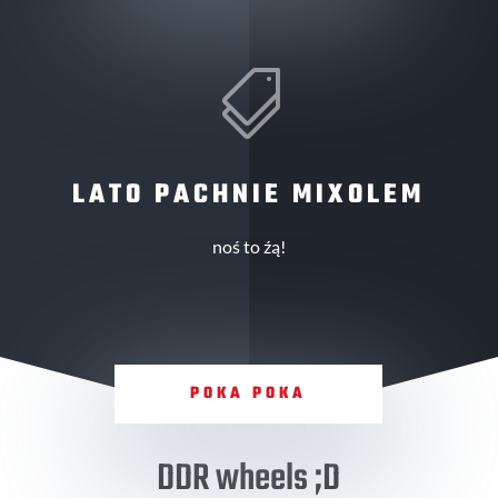

LATO PACHNIE MIXOLEM
noś to źą!
POKA POKA
DDR wheels ;D