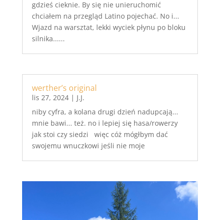
gdzieś cieknie. By się nie unieruchomić
chciałem na przegląd Latino pojechać. No i...
Wjazd na warsztat, lekki wyciek płynu po bloku
silnika......
werther’s original
lis 27, 2024
|
J.J.
niby cyfra, a kolana drugi dzień nadupcają...
mnie bawi... też. no i lepiej się hasa/rowerzy
jak stoi czy siedzi więc cóż mógłbym dać
swojemu wnuczkowi jeśli nie moje