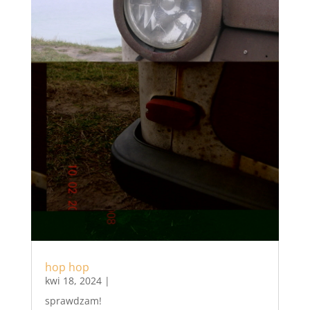
hop hop
kwi 18, 2024
|
sprawdzam!