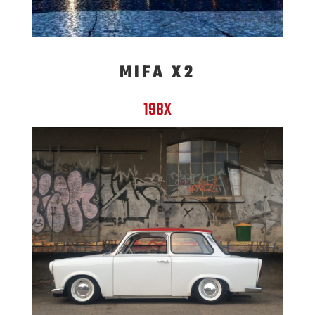
MIFA X2
198X