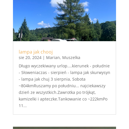
lampa jak chooj
sie 20, 2024
|
Marian
,
Muszelka
Długo wyczekiwany urlop....kierunek - południe
- Słoweniaczas - sierpień - lampa jak skurwysyn
- lampa jak chuj 3 sierpnia, Sobota
~804kmRuszamy po południu... najciekawszy
dzień ze wszystkich.Zawrotka po trójkąt,
kamizelki i apteczke.Tankowanie co ~222kmPo
11...