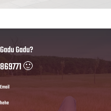
Gadu Gadu?
869771 🙂
Email
hehe