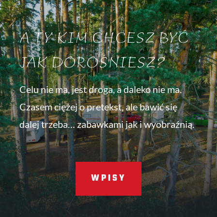
A TY KIM CHCESZ BYĆ
JAK DOROŚNIESZ?
Celu nie ma, jest droga, a daleko nie ma.
Czasem ciężej o pretekst, ale bawić się
dalej trzeba… zabawkami jak i wyobraźnią.
WPISY