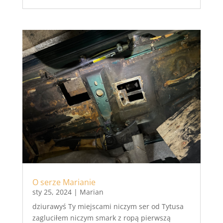
O serze Marianie
sty 25, 2024
|
Marian
dziurawyś Ty miejscami niczym ser od Tytusa
zagluciłem niczym smark z ropą pierwszą