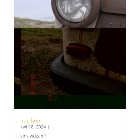
hop hop
kwi 18, 2024
|
sprawdzam!