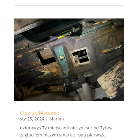
O serze Marianie
sty 25, 2024
|
Marian
dziurawyś Ty miejscami niczym ser od Tytusa
zagluciłem niczym smark z ropą pierwszą