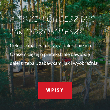
A TY KIM CHCESZ BYĆ
JAK DOROŚNIESZ?
Celu nie ma, jest droga, a daleko nie ma.
Czasem ciężej o pretekst, ale bawić się
dalej trzeba… zabawkami jak i wyobraźnią.
WPISY