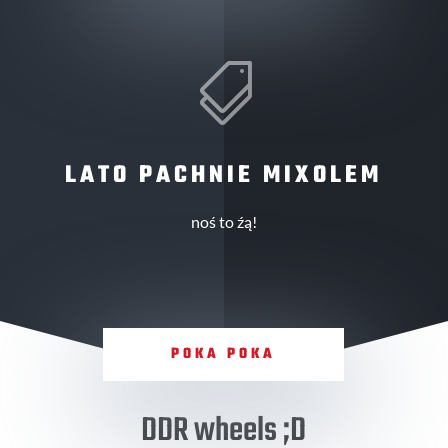

LATO PACHNIE MIXOLEM
noś to źą!
POKA POKA
DDR wheels ;D