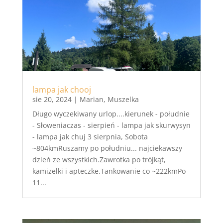
lampa jak chooj
sie 20, 2024
|
Marian
,
Muszelka
Długo wyczekiwany urlop....kierunek - południe
- Słoweniaczas - sierpień - lampa jak skurwysyn
- lampa jak chuj 3 sierpnia, Sobota
~804kmRuszamy po południu... najciekawszy
dzień ze wszystkich.Zawrotka po trójkąt,
kamizelki i apteczke.Tankowanie co ~222kmPo
11...