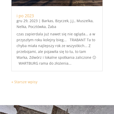
i po 2023
gru 29, 2023
|
Barkas
,
Bzyczek
,
J.J.
,
Muszelka
,
Nelka
,
Pocztówka
,
Żaba
czas zapierdala już nawet się nie ogląda... a w
przyszłym roku kolejny bieg... TRABANT Ta to
chyba miała najlepszy rok ze wszystkich... Z
przebojami, ale pojawiła się to tu, to tam
Warka, Zdwórz i lokalne spotkania zaliczone 🙂
WARTBURG rama do złożenia...
« Starsze wpisy