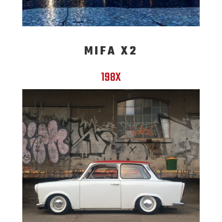
MIFA X2
198X