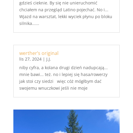
gdzieś cieknie. By się nie unieruchomić
chciałem na przegląd Latino pojechać. No i...
Wjazd na warsztat, lekki wyciek płynu po bloku
silnika......
werther’s original
lis 27, 2024
|
J.J.
niby cyfra, a kolana drugi dzień nadupcają...
mnie bawi... też. no i lepiej się hasa/rowerzy
jak stoi czy siedzi więc cóż mógłbym dać
swojemu wnuczkowi jeśli nie moje