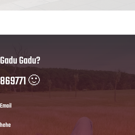
Gadu Gadu?
869771 🙂
Email
hehe