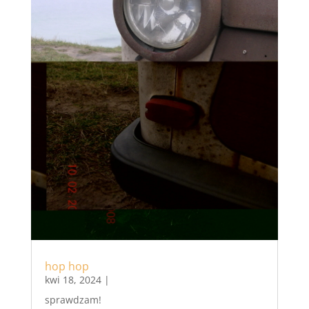
hop hop
kwi 18, 2024
|
sprawdzam!