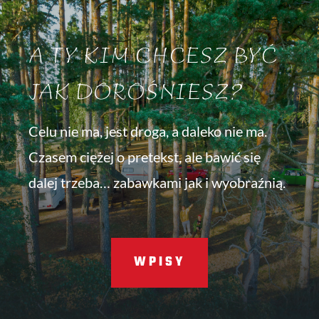
A TY KIM CHCESZ BYĆ
JAK DOROŚNIESZ?
Celu nie ma, jest droga, a daleko nie ma.
Czasem ciężej o pretekst, ale bawić się
dalej trzeba… zabawkami jak i wyobraźnią.
WPISY