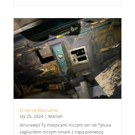
O serze Marianie
sty 25, 2024
|
Marian
dziurawyś Ty miejscami niczym ser od Tytusa
zagluciłem niczym smark z ropą pierwszą