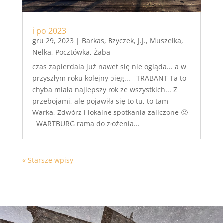
i po 2023
gru 29, 2023
|
Barkas
,
Bzyczek
,
J.J.
,
Muszelka
,
Nelka
,
Pocztówka
,
Żaba
czas zapierdala już nawet się nie ogląda... a w
przyszłym roku kolejny bieg... TRABANT Ta to
chyba miała najlepszy rok ze wszystkich... Z
przebojami, ale pojawiła się to tu, to tam
Warka, Zdwórz i lokalne spotkania zaliczone 🙂
WARTBURG rama do złożenia...
« Starsze wpisy