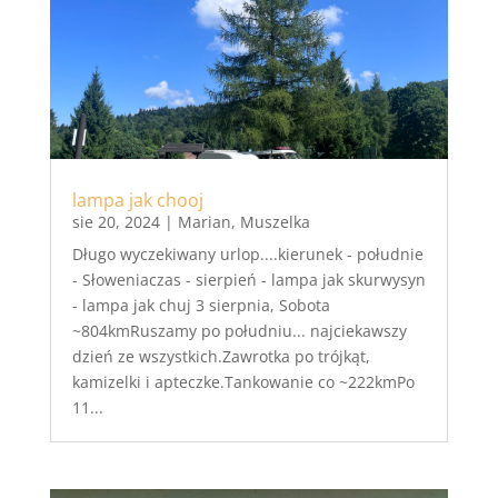
lampa jak chooj
sie 20, 2024
|
Marian
,
Muszelka
Długo wyczekiwany urlop....kierunek - południe
- Słoweniaczas - sierpień - lampa jak skurwysyn
- lampa jak chuj 3 sierpnia, Sobota
~804kmRuszamy po południu... najciekawszy
dzień ze wszystkich.Zawrotka po trójkąt,
kamizelki i apteczke.Tankowanie co ~222kmPo
11...