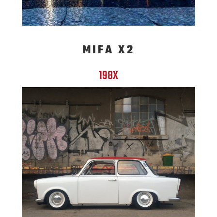
MIFA X2
198X