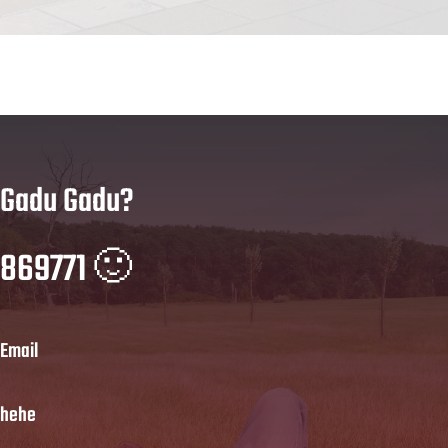
Gadu Gadu?
869771 🙂
Email
hehe