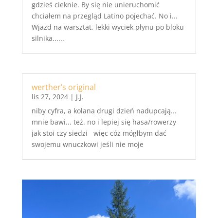
gdzieś cieknie. By się nie unieruchomić
chciałem na przegląd Latino pojechać. No i...
Wjazd na warsztat, lekki wyciek płynu po bloku
silnika......
werther’s original
lis 27, 2024
|
J.J.
niby cyfra, a kolana drugi dzień nadupcają...
mnie bawi... też. no i lepiej się hasa/rowerzy
jak stoi czy siedzi więc cóż mógłbym dać
swojemu wnuczkowi jeśli nie moje