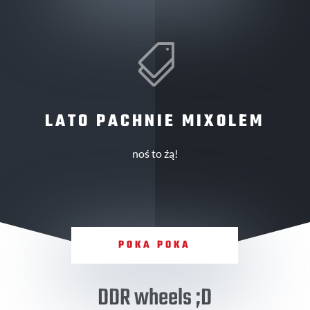

LATO PACHNIE MIXOLEM
noś to źą!
POKA POKA
DDR wheels ;D