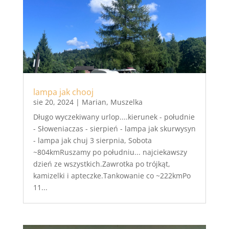
lampa jak chooj
sie 20, 2024
|
Marian
,
Muszelka
Długo wyczekiwany urlop....kierunek - południe
- Słoweniaczas - sierpień - lampa jak skurwysyn
- lampa jak chuj 3 sierpnia, Sobota
~804kmRuszamy po południu... najciekawszy
dzień ze wszystkich.Zawrotka po trójkąt,
kamizelki i apteczke.Tankowanie co ~222kmPo
11...