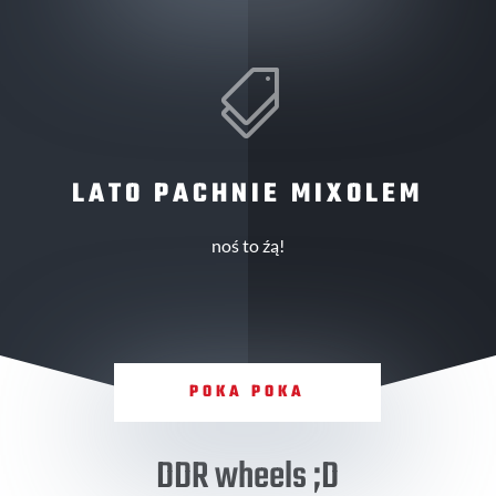

LATO PACHNIE MIXOLEM
noś to źą!
POKA POKA
DDR wheels ;D