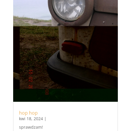
hop hop
kwi 18, 2024
|
sprawdzam!