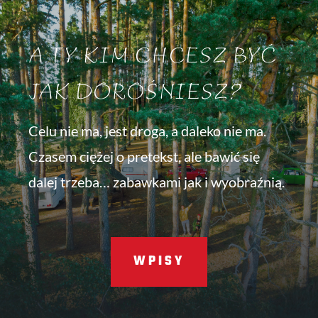
A TY KIM CHCESZ BYĆ
JAK DOROŚNIESZ?
Celu nie ma, jest droga, a daleko nie ma.
Czasem ciężej o pretekst, ale bawić się
dalej trzeba… zabawkami jak i wyobraźnią.
WPISY