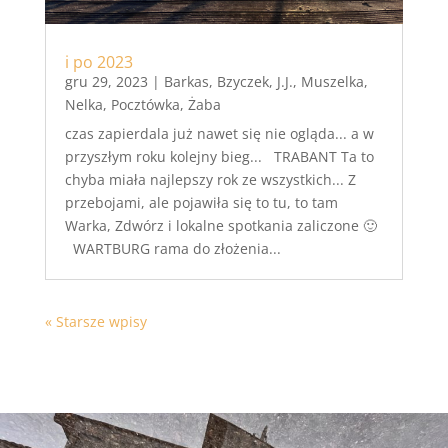
i po 2023
gru 29, 2023
|
Barkas
,
Bzyczek
,
J.J.
,
Muszelka
,
Nelka
,
Pocztówka
,
Żaba
czas zapierdala już nawet się nie ogląda... a w
przyszłym roku kolejny bieg... TRABANT Ta to
chyba miała najlepszy rok ze wszystkich... Z
przebojami, ale pojawiła się to tu, to tam
Warka, Zdwórz i lokalne spotkania zaliczone 🙂
WARTBURG rama do złożenia...
« Starsze wpisy