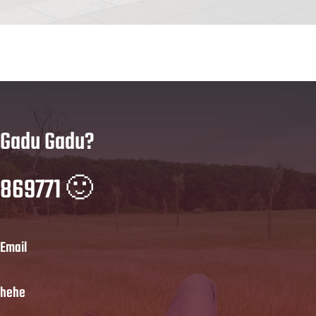
Gadu Gadu?
869771 🙂
Email
hehe