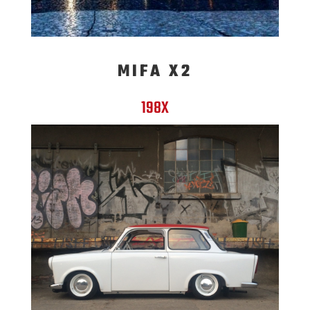
MIFA X2
198X