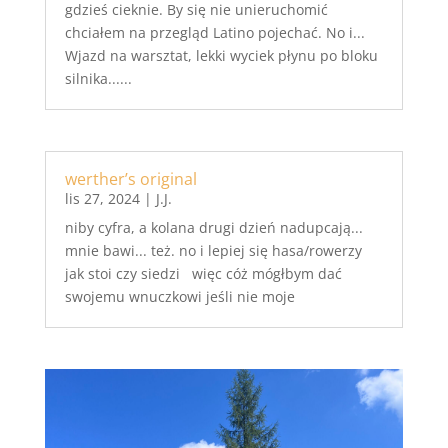
gdzieś cieknie. By się nie unieruchomić
chciałem na przegląd Latino pojechać. No i...
Wjazd na warsztat, lekki wyciek płynu po bloku
silnika......
werther’s original
lis 27, 2024
|
J.J.
niby cyfra, a kolana drugi dzień nadupcają...
mnie bawi... też. no i lepiej się hasa/rowerzy
jak stoi czy siedzi więc cóż mógłbym dać
swojemu wnuczkowi jeśli nie moje