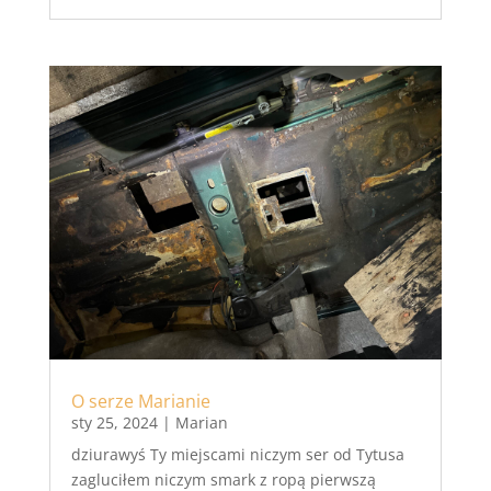
O serze Marianie
sty 25, 2024
|
Marian
dziurawyś Ty miejscami niczym ser od Tytusa
zagluciłem niczym smark z ropą pierwszą