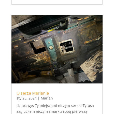
O serze Marianie
sty 25, 2024
|
Marian
dziurawyś Ty miejscami niczym ser od Tytusa
zagluciłem niczym smark z ropą pierwszą