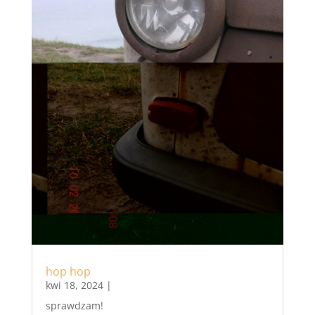
hop hop
kwi 18, 2024
|
sprawdzam!