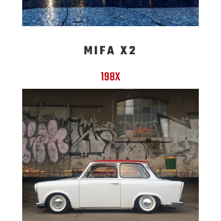
MIFA X2
198X