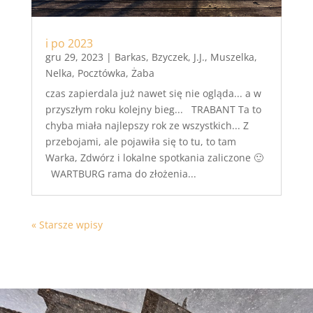
i po 2023
gru 29, 2023
|
Barkas
,
Bzyczek
,
J.J.
,
Muszelka
,
Nelka
,
Pocztówka
,
Żaba
czas zapierdala już nawet się nie ogląda... a w
przyszłym roku kolejny bieg... TRABANT Ta to
chyba miała najlepszy rok ze wszystkich... Z
przebojami, ale pojawiła się to tu, to tam
Warka, Zdwórz i lokalne spotkania zaliczone 🙂
WARTBURG rama do złożenia...
« Starsze wpisy