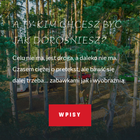
A TY KIM CHCESZ BYĆ
JAK DOROŚNIESZ?
Celu nie ma, jest droga, a daleko nie ma.
Czasem ciężej o pretekst, ale bawić się
dalej trzeba… zabawkami jak i wyobraźnią.
WPISY