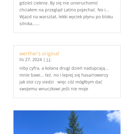
gdzieś cieknie. By się nie unieruchomić
chciałem na przegląd Latino pojechać. No i...
Wjazd na warsztat, lekki wyciek płynu po bloku
silnika......
werther’s original
lis 27, 2024
|
J.J.
niby cyfra, a kolana drugi dzień nadupcają...
mnie bawi... też. no i lepiej się hasa/rowerzy
jak stoi czy siedzi więc cóż mógłbym dać
swojemu wnuczkowi jeśli nie moje