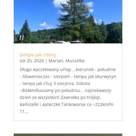
lampa jak chooj
sie 20, 2024
|
Marian
,
Muszelka
Długo wyczekiwany urlop....kierunek - południe
- Słoweniaczas - sierpień - lampa jak skurwysyn
- lampa jak chuj 3 sierpnia, Sobota
~804kmRuszamy po południu... najciekawszy
dzień ze wszystkich.Zawrotka po trójkąt,
kamizelki i apteczke.Tankowanie co ~222kmPo
11...