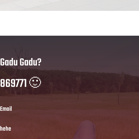
Gadu Gadu?
869771 🙂
Email
hehe