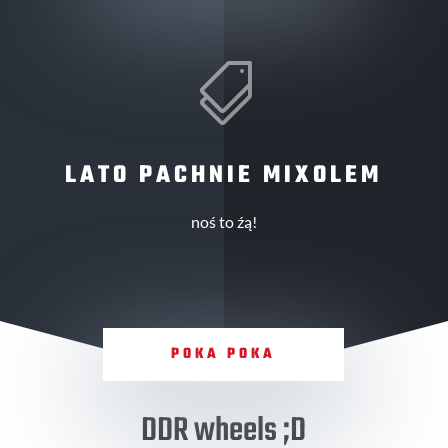

LATO PACHNIE MIXOLEM
noś to źą!
POKA POKA
DDR wheels ;D