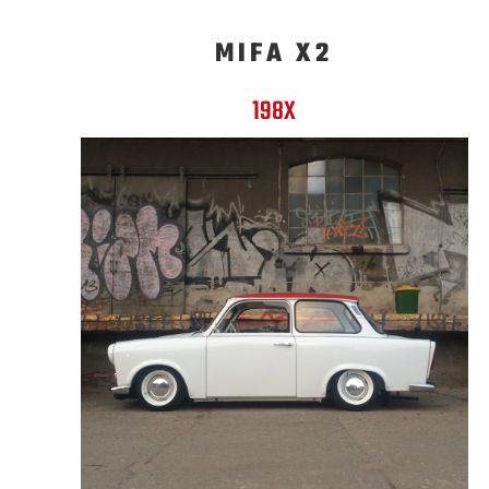
MIFA X2
198X