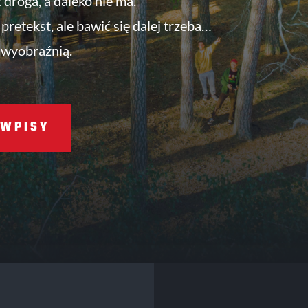
t droga, a daleko nie ma.
pretekst, ale bawić się dalej trzeba…
 wyobraźnią.
WPISY