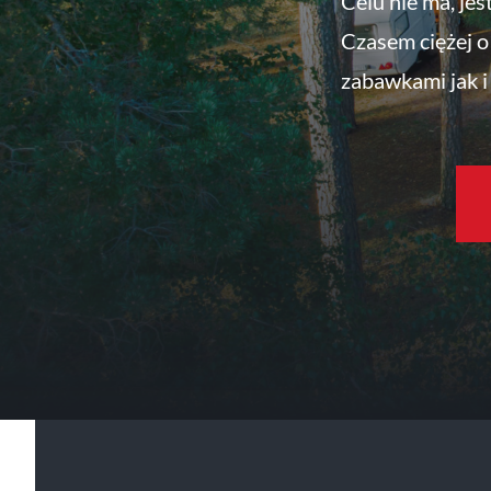
Celu nie ma, jes
Czasem ciężej o 
zabawkami jak i