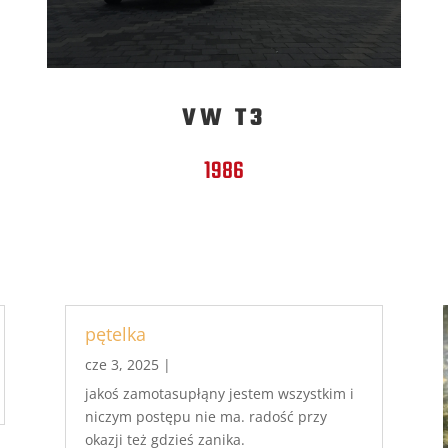
VW T3
1986
pętelka
cze 3, 2025
|
jakoś zamotasupłąny jestem wszystkim i
niczym postępu nie ma. radość przy
okazji też gdzieś zanika.