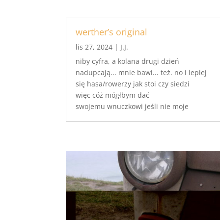
werther’s original
lis 27, 2024
|
J.J.
niby cyfra, a kolana drugi dzień
nadupcają... mnie bawi... też. no i lepiej
się hasa/rowerzy jak stoi czy siedzi
więc cóż mógłbym dać
swojemu wnuczkowi jeśli nie moje