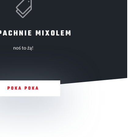

PACHNIE MIXOLEM
noś to źą!
POKA POKA