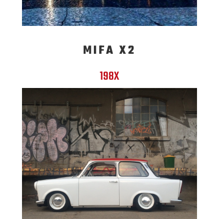
MIFA X2
198X