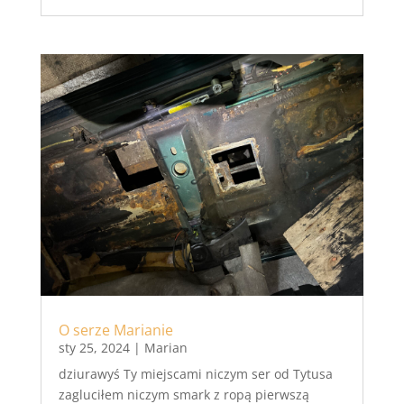
O serze Marianie
sty 25, 2024
|
Marian
dziurawyś Ty miejscami niczym ser od Tytusa
zagluciłem niczym smark z ropą pierwszą