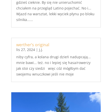
gdzieś cieknie. By się nie unieruchomić
chciałem na przegląd Latino pojechać. No i...
Wjazd na warsztat, lekki wyciek płynu po bloku
silnika......
werther’s original
lis 27, 2024
|
J.J.
niby cyfra, a kolana drugi dzień nadupcają...
mnie bawi... też. no i lepiej się hasa/rowerzy
jak stoi czy siedzi więc cóż mógłbym dać
swojemu wnuczkowi jeśli nie moje