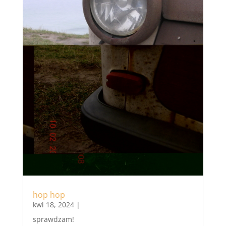
hop hop
kwi 18, 2024
|
sprawdzam!