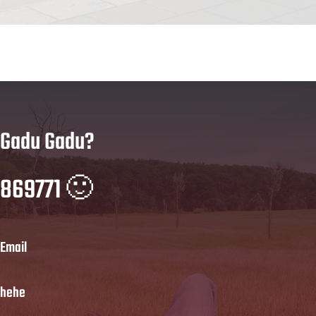
Gadu Gadu?
869771 🙂
Email
hehe