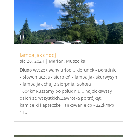
lampa jak chooj
sie 20, 2024
|
Marian
,
Muszelka
Długo wyczekiwany urlop....kierunek - południe
- Słoweniaczas - sierpień - lampa jak skurwysyn
- lampa jak chuj 3 sierpnia, Sobota
~804kmRuszamy po południu... najciekawszy
dzień ze wszystkich.Zawrotka po trójkąt,
kamizelki i apteczke.Tankowanie co ~222kmPo
11...