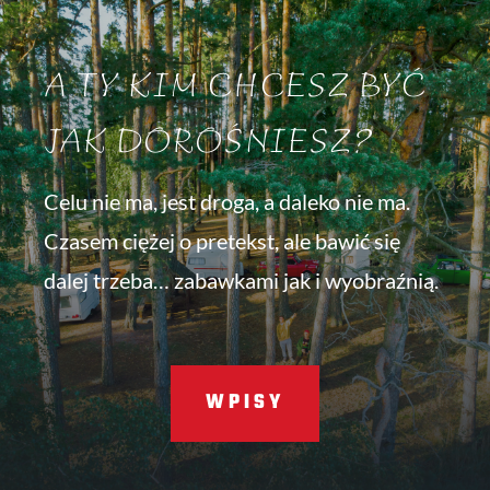
A TY KIM CHCESZ BYĆ
JAK DOROŚNIESZ?
Celu nie ma, jest droga, a daleko nie ma.
Czasem ciężej o pretekst, ale bawić się
dalej trzeba… zabawkami jak i wyobraźnią.
WPISY