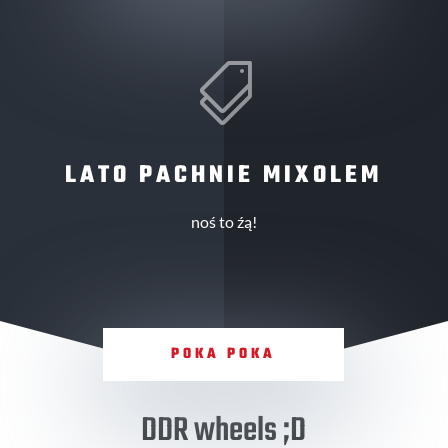

LATO PACHNIE MIXOLEM
noś to źą!
POKA POKA
DDR wheels ;D