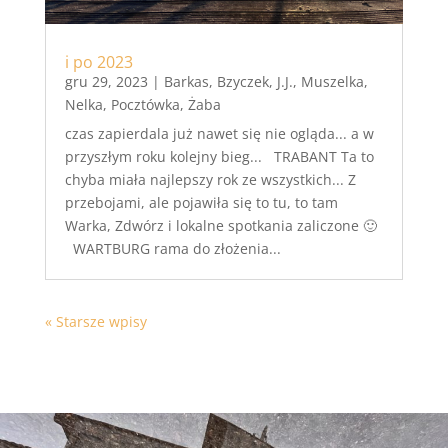
i po 2023
gru 29, 2023
|
Barkas
,
Bzyczek
,
J.J.
,
Muszelka
,
Nelka
,
Pocztówka
,
Żaba
czas zapierdala już nawet się nie ogląda... a w
przyszłym roku kolejny bieg... TRABANT Ta to
chyba miała najlepszy rok ze wszystkich... Z
przebojami, ale pojawiła się to tu, to tam
Warka, Zdwórz i lokalne spotkania zaliczone 🙂
WARTBURG rama do złożenia...
« Starsze wpisy