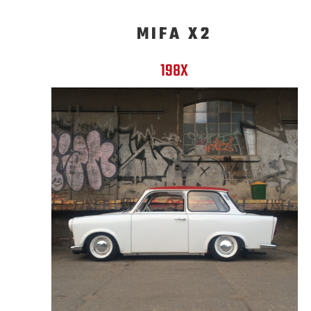
MIFA X2
198X