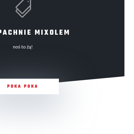

PACHNIE MIXOLEM
noś to źą!
POKA POKA