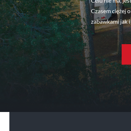
Celu nie ma, jes
Czasem ciężej o 
zabawkami jak i