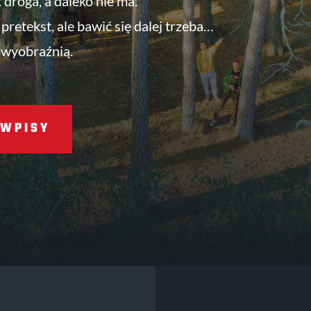
t droga, a daleko nie ma.
pretekst, ale bawić się dalej trzeba…
 wyobraźnią.
WPISY