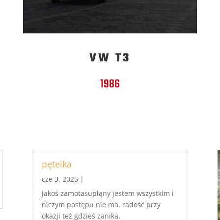
VW T3
1986
pętelka
cze 3, 2025
|
jakoś zamotasupłąny jestem wszystkim i
niczym postępu nie ma. radość przy
okazji też gdzieś zanika.