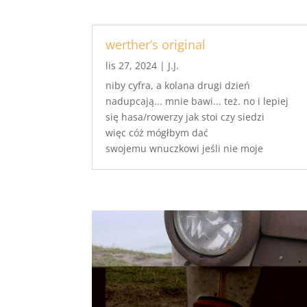
werther’s original
lis 27, 2024
|
J.J.
niby cyfra, a kolana drugi dzień
nadupcają... mnie bawi... też. no i lepiej
się hasa/rowerzy jak stoi czy siedzi
więc cóż mógłbym dać
swojemu wnuczkowi jeśli nie moje