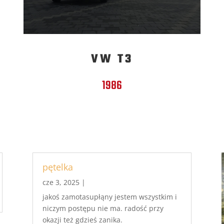
VW T3
1986
pętelka
cze 3, 2025
|
jakoś zamotasupłąny jestem wszystkim i
niczym postępu nie ma. radość przy
okazji też gdzieś zanika.