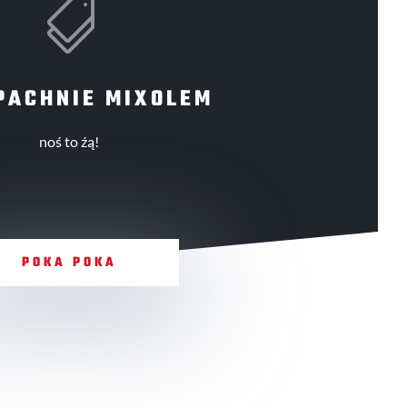

PACHNIE MIXOLEM
noś to źą!
POKA POKA