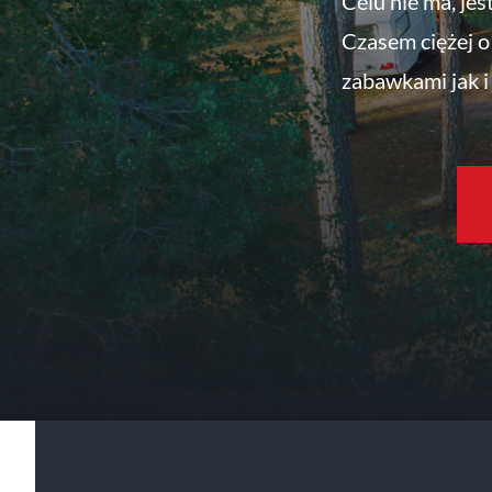
Celu nie ma, jes
Czasem ciężej o 
zabawkami jak i