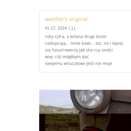
werther’s original
lis 27, 2024
|
J.J.
niby cyfra, a kolana drugi dzień
nadupcają... mnie bawi... też. no i lepiej
się hasa/rowerzy jak stoi czy siedzi
więc cóż mógłbym dać
swojemu wnuczkowi jeśli nie moje