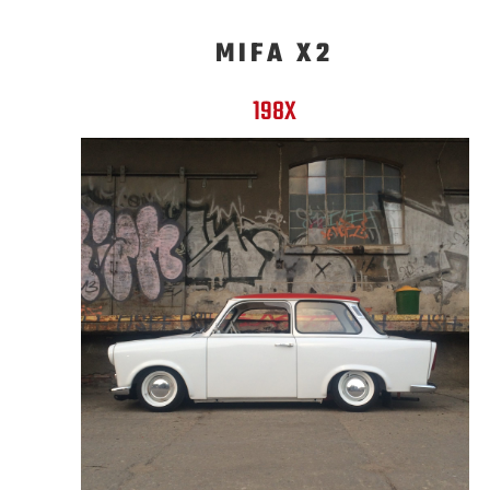
MIFA X2
198X