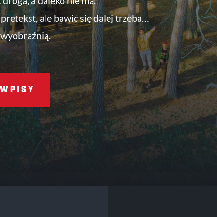
t droga, a daleko nie ma.
pretekst, ale bawić się dalej trzeba…
 wyobraźnią.
WPISY