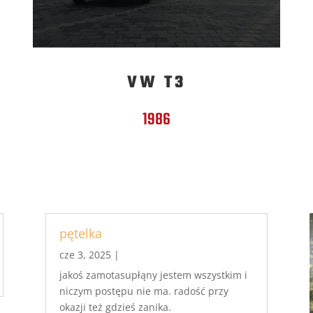
VW T3
1986
pętelka
cze 3, 2025
|
jakoś zamotasupłąny jestem wszystkim i
niczym postępu nie ma. radość przy
okazji też gdzieś zanika.