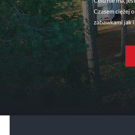
Celu nie ma, jes
Czasem ciężej o 
zabawkami jak i