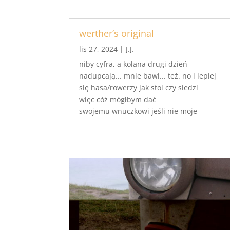
werther’s original
lis 27, 2024
|
J.J.
niby cyfra, a kolana drugi dzień
nadupcają... mnie bawi... też. no i lepiej
się hasa/rowerzy jak stoi czy siedzi
więc cóż mógłbym dać
swojemu wnuczkowi jeśli nie moje