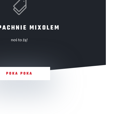

PACHNIE MIXOLEM
noś to źą!
POKA POKA