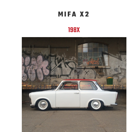
MIFA X2
198X