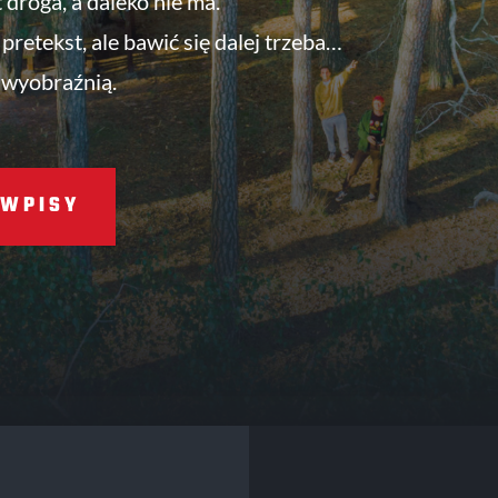
t droga, a daleko nie ma.
pretekst, ale bawić się dalej trzeba…
 wyobraźnią.
WPISY