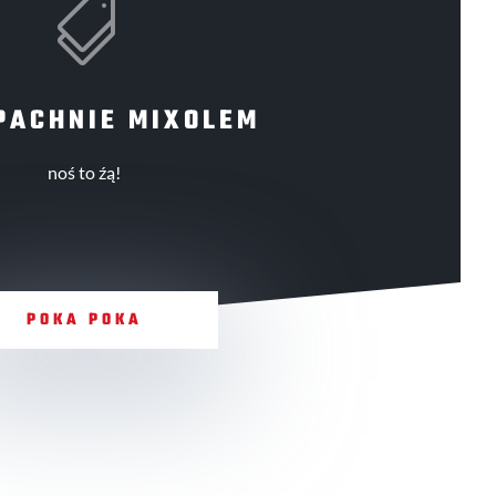

PACHNIE MIXOLEM
noś to źą!
POKA POKA