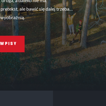
t droga, a daleko nie ma.
pretekst, ale bawić się dalej trzeba…
 wyobraźnią.
WPISY