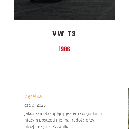
VW T3
1986
pętelka
cze 3, 2025
|
jakoś zamotasupłąny jestem wszystkim i
niczym postępu nie ma. radość przy
okazji też gdzieś zanika.