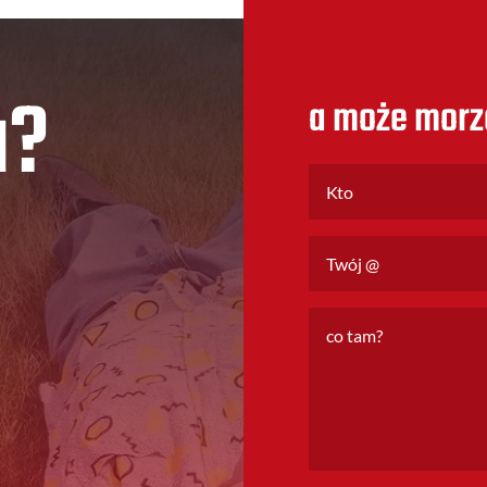
u?
a może morz