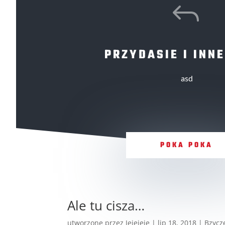
J
PRZYDASIE I INNE
asd
POKA POKA
Ale tu cisza…
utworzone przez
Jejejeje
|
lip 18, 2018
|
Bzycz