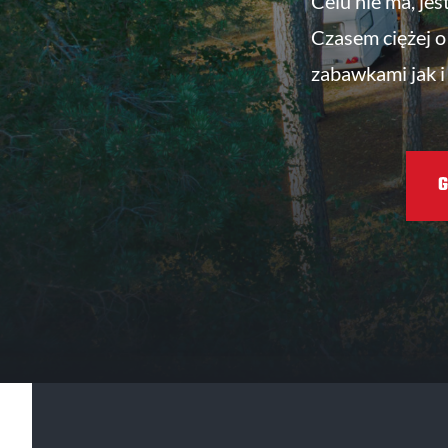
Celu nie ma, jes
Czasem ciężej o 
zabawkami jak i