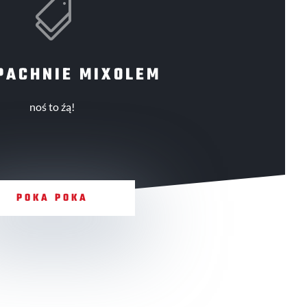

PACHNIE MIXOLEM
noś to źą!
POKA POKA