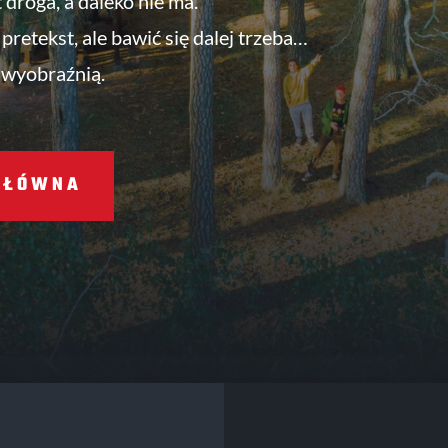
t droga, a daleko nie ma.
pretekst, ale bawić się dalej trzeba…
 wyobraźnią.
GŁÓWNA