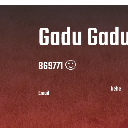
Gadu Gad
869771 🙂
hehe
Email