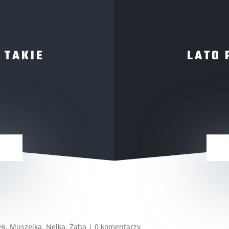
 TAKIE
LATO 
ek
,
Muszelka
,
Nelka
,
Żaba
|
0 komentarzy