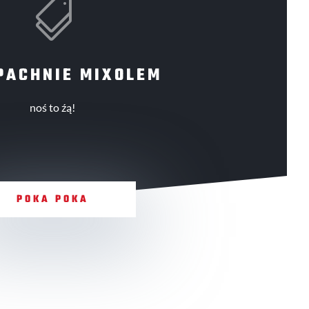

PACHNIE MIXOLEM
noś to źą!
POKA POKA