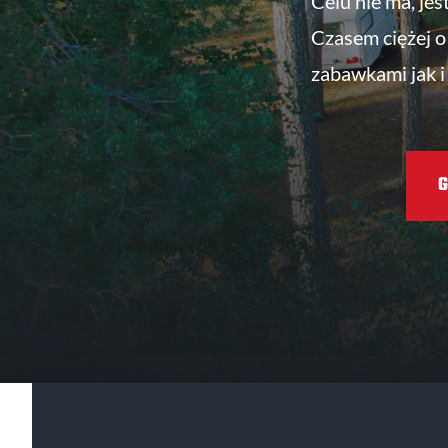
Celu nie ma, jes
Czasem ciężej o 
zabawkami jak i