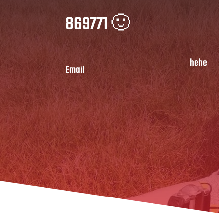
869771 🙂
hehe
Email