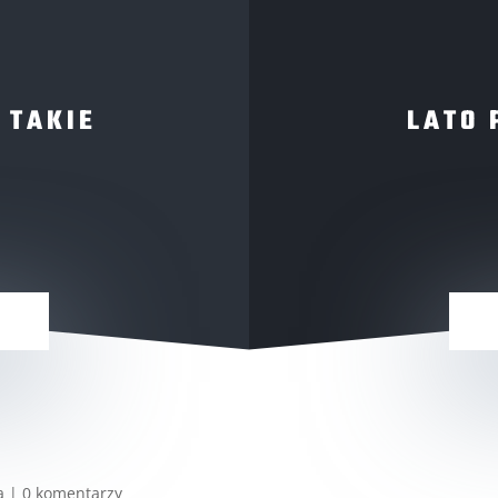
 TAKIE
LATO 
a
|
0 komentarzy