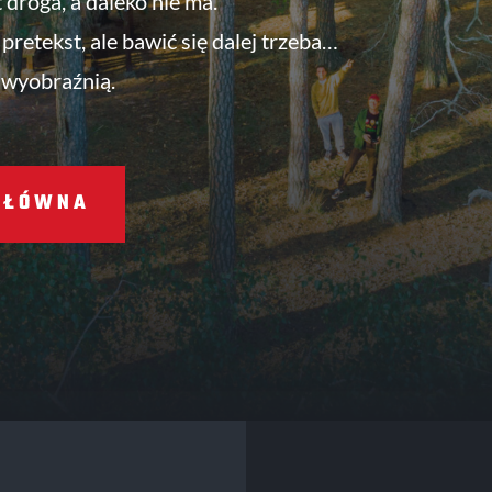
t droga, a daleko nie ma.
pretekst, ale bawić się dalej trzeba…
 wyobraźnią.
GŁÓWNA