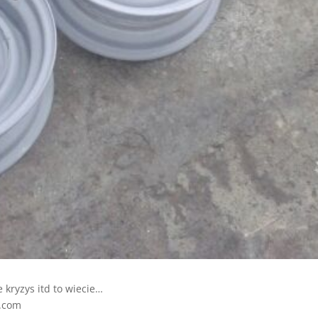
e kryzys itd to wiecie…
e.com