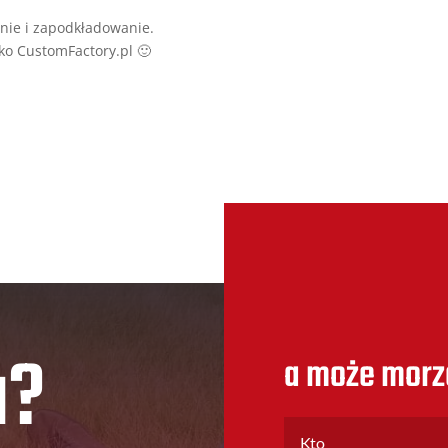
nie i zapodkładowanie.
ako CustomFactory.pl 🙂
u?
a może morz