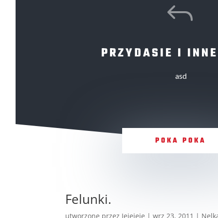
J
PRZYDASIE I INNE
asd
POKA POKA
Felunki.
utworzone przez
Jejejeje
|
wrz 23, 2011
|
Nelk