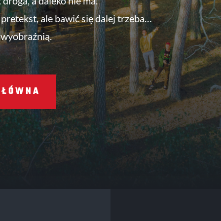
t droga, a daleko nie ma.
pretekst, ale bawić się dalej trzeba…
 wyobraźnią.
GŁÓWNA