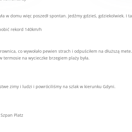
ła w domu więc poszedł spontan. Jedźmy gdzieś, gdziekolwiek. I ta
 pobić rekord 140km/h
ierownica, co wywołało pewien strach i odpuściłem na dłuższą mete
 w termosie na wycieczke brzegiem plaży była.
twe zimy i ludzi i powróciliśmy na szlak w kierunku Gdyni.
 Szpan Platz