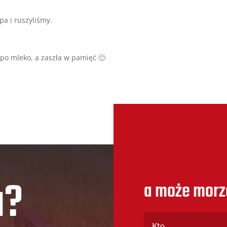
pa i ruszyliśmy.
 po mleko, a zaszła w pamięć 🙂
u?
a może morz