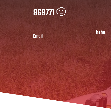
869771 🙂
hehe
Email