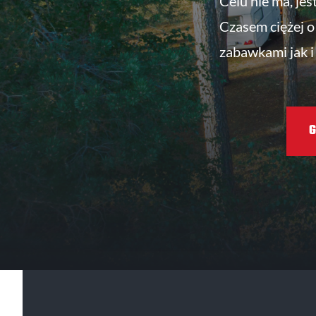
Celu nie ma, jes
Czasem ciężej o 
zabawkami jak i