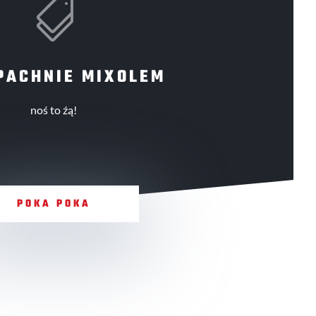

PACHNIE MIXOLEM
noś to źą!
POKA POKA