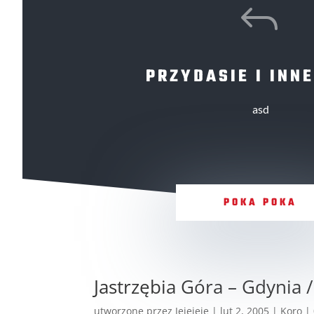
J
PRZYDASIE I INNE
asd
POKA POKA
Jastrzębia Góra – Gdynia 
utworzone przez
Jejejeje
|
lut 2, 2005
|
Koro
|