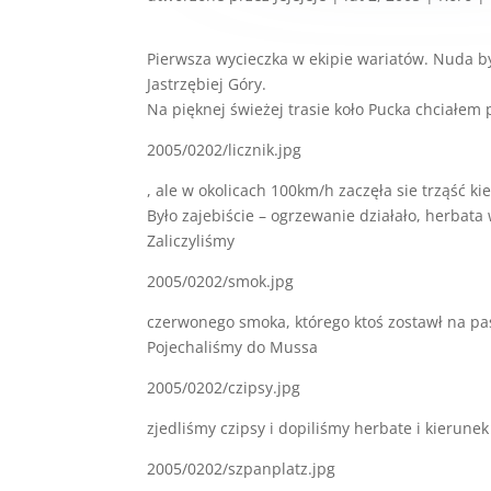
Pierwsza wycieczka w ekipie wariatów. Nuda by
Jastrzębiej Góry.
Na pięknej świeżej trasie koło Pucka chciałem
2005/0202/licznik.jpg
, ale w okolicach 100km/h zaczęła sie trząść k
Było zajebiście – ogrzewanie działało, herbata
Zaliczyliśmy
2005/0202/smok.jpg
czerwonego smoka, którego ktoś zostawł na pas
Pojechaliśmy do Mussa
2005/0202/czipsy.jpg
zjedliśmy czipsy i dopiliśmy herbate i kierunek
2005/0202/szpanplatz.jpg