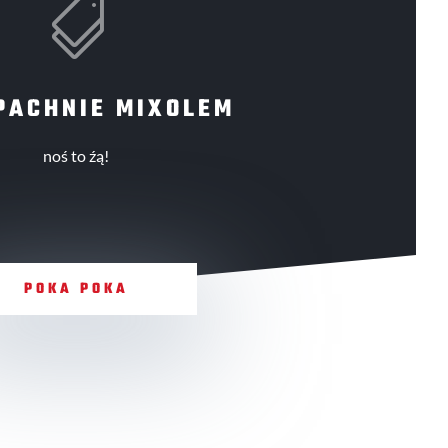

PACHNIE MIXOLEM
noś to źą!
POKA POKA