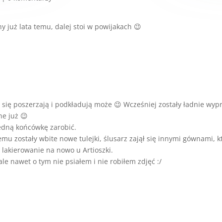
y już lata temu, dalej stoi w powijakach 😉
i i się poszerzają i podkładują może 😉 Wcześniej zostały ładnie wy
ne już 😉
edną końcówkę zarobić.
emu zostały wbite nowe tulejki, ślusarz zajął się innymi gównami, k
 lakierowanie na nowo u Artioszki.
ale nawet o tym nie psiałem i nie robiłem zdjęć :/