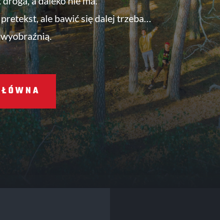
t droga, a daleko nie ma.
pretekst, ale bawić się dalej trzeba…
 wyobraźnią.
GŁÓWNA