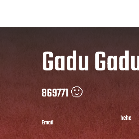
Gadu Gad
869771 🙂
hehe
Email