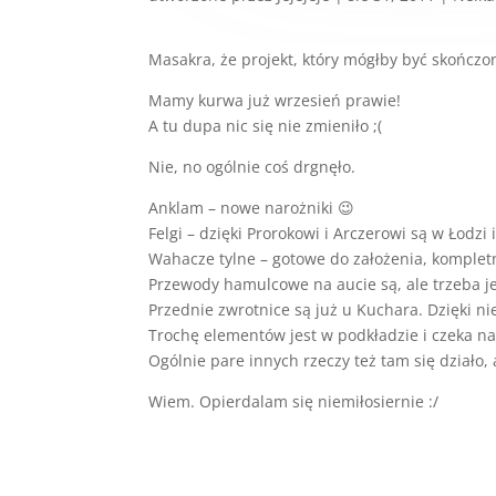
Masakra, że projekt, który mógłby być skończon
Mamy kurwa już wrzesień prawie!
A tu dupa nic się nie zmieniło ;(
Nie, no ogólnie coś drgnęło.
Anklam – nowe narożniki 😉
Felgi – dzięki Prorokowi i Arczerowi są w Łodz
Wahacze tylne – gotowe do założenia, komplet
Przewody hamulcowe na aucie są, ale trzeba j
Przednie zwrotnice są już u Kuchara. Dzięki ni
Trochę elementów jest w podkładzie i czeka na
Ogólnie pare innych rzeczy też tam się działo, 
Wiem. Opierdalam się niemiłosiernie :/