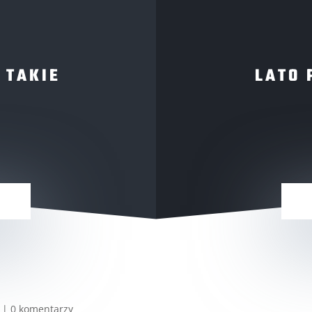
 TAKIE
LATO 
|
0 komentarzy