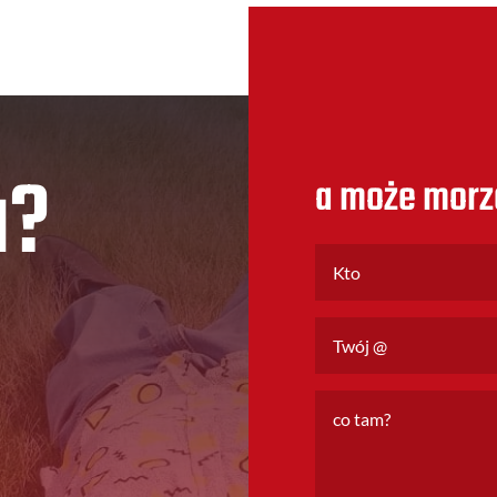
u?
a może morz