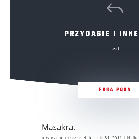
J
PRZYDASIE I INNE
asd
POKA POKA
Masakra.
utworzone przez
Jejejeje
|
sie 31, 2011
|
Nelka