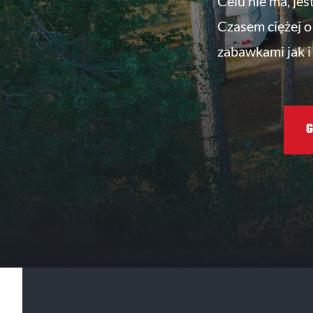
Celu nie ma, jes
Czasem ciężej o 
zabawkami jak i