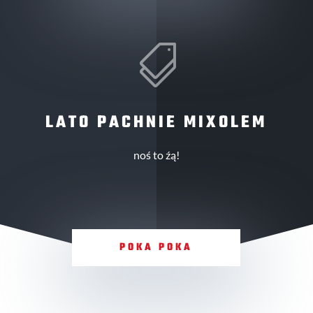

LATO PACHNIE MIXOLEM
noś to źą!
POKA POKA