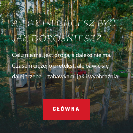
A TY KIM CHCESZ BYĆ
JAK DOROŚNIESZ?
Celu nie ma, jest droga, a daleko nie ma.
Czasem ciężej o pretekst, ale bawić się
dalej trzeba… zabawkami jak i wyobraźnią.
GŁÓWNA