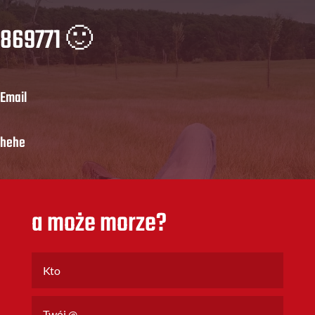
869771 🙂
Email
hehe
a może morze?