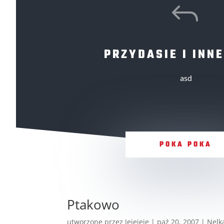
J
PRZYDASIE I INNE
asd
POKA POKA
Ptakowo
utworzone przez
Jejejeje
|
paź 20, 2007
|
Nelk