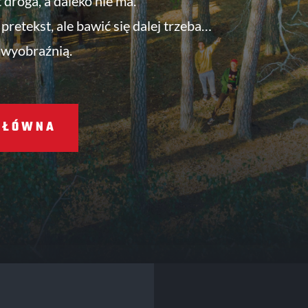
t droga, a daleko nie ma.
pretekst, ale bawić się dalej trzeba…
 wyobraźnią.
GŁÓWNA