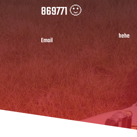
869771 🙂
hehe
Email