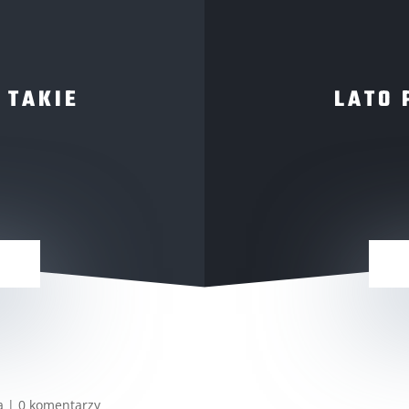
 TAKIE
LATO 
a
|
0 komentarzy