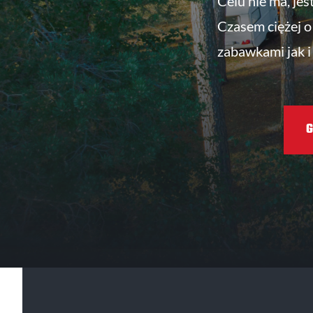
Celu nie ma, jes
Czasem ciężej o 
zabawkami jak i