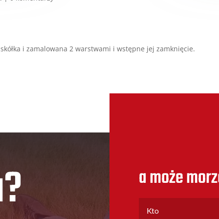
askółka i zamalowana 2 warstwami i wstępne jej zamknięcie.
u?
a może morz