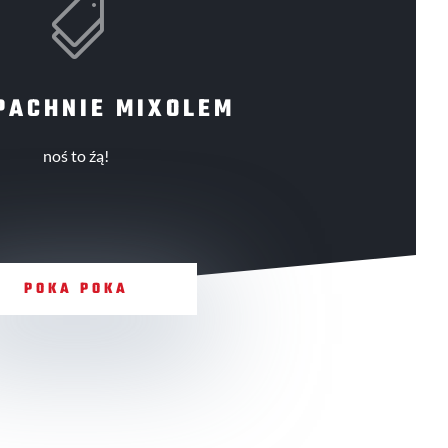

PACHNIE MIXOLEM
noś to źą!
POKA POKA