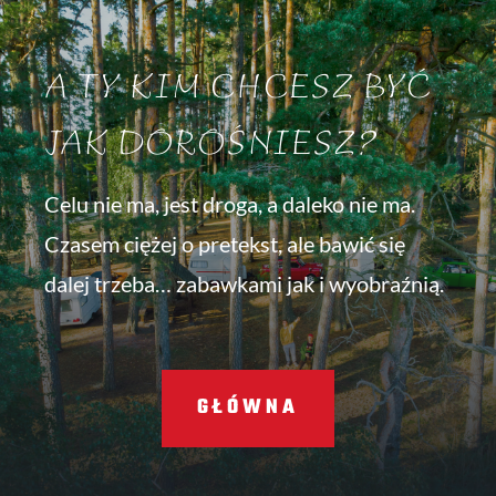
A TY KIM CHCESZ BYĆ
JAK DOROŚNIESZ?
Celu nie ma, jest droga, a daleko nie ma.
Czasem ciężej o pretekst, ale bawić się
dalej trzeba… zabawkami jak i wyobraźnią.
GŁÓWNA