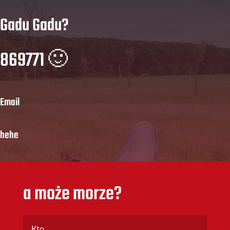
Gadu Gadu?
869771 🙂
Email
hehe
a może morze?