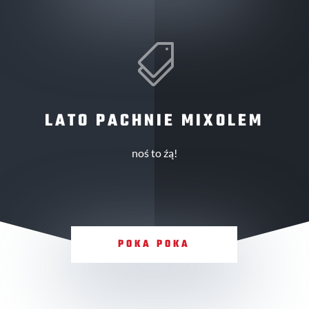

LATO PACHNIE MIXOLEM
noś to źą!
POKA POKA