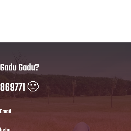
Gadu Gadu?
869771 🙂
Email
hehe