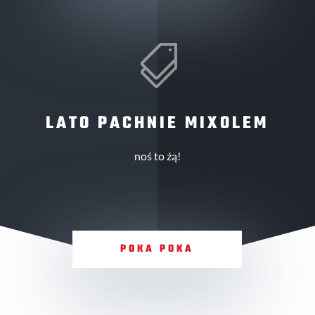

LATO PACHNIE MIXOLEM
noś to źą!
POKA POKA