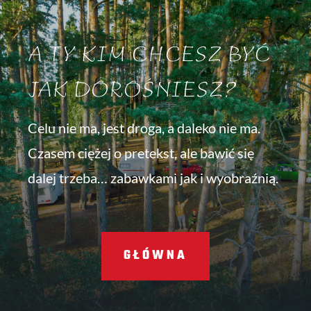
A TY KIM CHCESZ BYĆ
JAK DOROŚNIESZ?
Celu nie ma, jest droga, a daleko nie ma.
Czasem ciężej o pretekst, ale bawić się
dalej trzeba… zabawkami jak i wyobraźnią.
GŁÓWNA