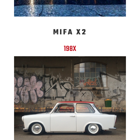
MIFA X2
198X