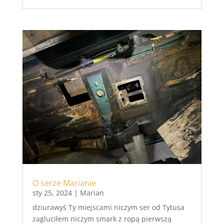
O serze Marianie
sty 25, 2024
|
Marian
dziurawyś Ty miejscami niczym ser od Tytusa
zagluciłem niczym smark z ropą pierwszą