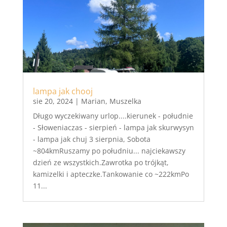
lampa jak chooj
sie 20, 2024
|
Marian
,
Muszelka
Długo wyczekiwany urlop....kierunek - południe
- Słoweniaczas - sierpień - lampa jak skurwysyn
- lampa jak chuj 3 sierpnia, Sobota
~804kmRuszamy po południu... najciekawszy
dzień ze wszystkich.Zawrotka po trójkąt,
kamizelki i apteczke.Tankowanie co ~222kmPo
11...