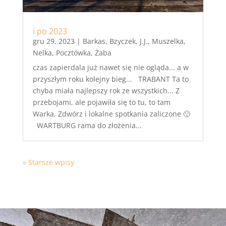
i po 2023
gru 29, 2023
|
Barkas
,
Bzyczek
,
J.J.
,
Muszelka
,
Nelka
,
Pocztówka
,
Żaba
czas zapierdala już nawet się nie ogląda... a w
przyszłym roku kolejny bieg... TRABANT Ta to
chyba miała najlepszy rok ze wszystkich... Z
przebojami, ale pojawiła się to tu, to tam
Warka, Zdwórz i lokalne spotkania zaliczone 🙂
WARTBURG rama do złożenia...
« Starsze wpisy