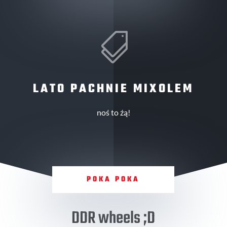

LATO PACHNIE MIXOLEM
noś to źą!
POKA POKA
DDR wheels ;D