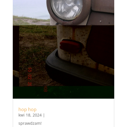
hop hop
kwi 18, 2024
|
sprawdzam!