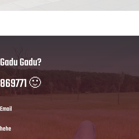
Gadu Gadu?
869771 🙂
Email
hehe