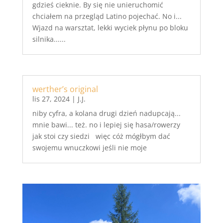
gdzieś cieknie. By się nie unieruchomić
chciałem na przegląd Latino pojechać. No i...
Wjazd na warsztat, lekki wyciek płynu po bloku
silnika......
werther’s original
lis 27, 2024
|
J.J.
niby cyfra, a kolana drugi dzień nadupcają...
mnie bawi... też. no i lepiej się hasa/rowerzy
jak stoi czy siedzi więc cóż mógłbym dać
swojemu wnuczkowi jeśli nie moje