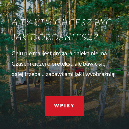
A TY KIM CHCESZ BYĆ
JAK DOROŚNIESZ?
Celu nie ma, jest droga, a daleko nie ma.
Czasem ciężej o pretekst, ale bawić się
dalej trzeba… zabawkami jak i wyobraźnią.
WPISY