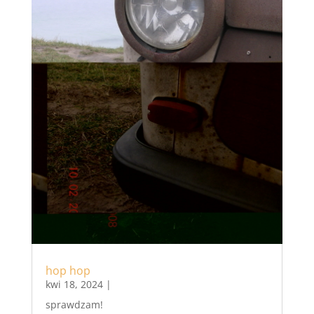
hop hop
kwi 18, 2024
|
sprawdzam!