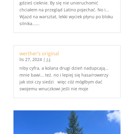
gdzieś cieknie. By się nie unieruchomić
chciałem na przegląd Latino pojechać. No i...
Wjazd na warsztat, lekki wyciek płynu po bloku
silnika......
werther’s original
lis 27, 2024
|
J.J.
niby cyfra, a kolana drugi dzień nadupcają...
mnie bawi... też. no i lepiej się hasa/rowerzy
jak stoi czy siedzi więc cóż mógłbym dać
swojemu wnuczkowi jeśli nie moje