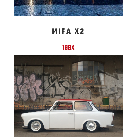
MIFA X2
198X