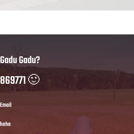
Gadu Gadu?
869771 🙂
Email
hehe