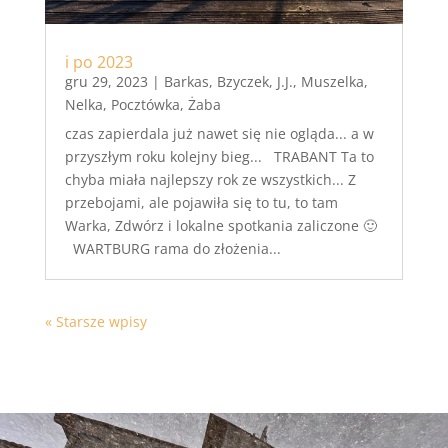
i po 2023
gru 29, 2023
|
Barkas
,
Bzyczek
,
J.J.
,
Muszelka
,
Nelka
,
Pocztówka
,
Żaba
czas zapierdala już nawet się nie ogląda... a w
przyszłym roku kolejny bieg... TRABANT Ta to
chyba miała najlepszy rok ze wszystkich... Z
przebojami, ale pojawiła się to tu, to tam
Warka, Zdwórz i lokalne spotkania zaliczone 🙂
WARTBURG rama do złożenia...
« Starsze wpisy