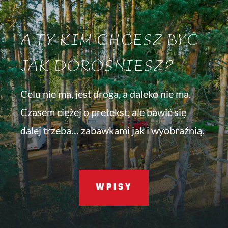
A TY KIM CHCESZ BYĆ
JAK DOROŚNIESZ?
Celu nie ma, jest droga, a daleko nie ma.
Czasem ciężej o pretekst, ale bawić się
dalej trzeba… zabawkami jak i wyobraźnią.
WPISY