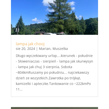
lampa jak chooj
sie 20, 2024
|
Marian
,
Muszelka
Długo wyczekiwany urlop....kierunek - południe
- Słoweniaczas - sierpień - lampa jak skurwysyn
- lampa jak chuj 3 sierpnia, Sobota
~804kmRuszamy po południu... najciekawszy
dzień ze wszystkich.Zawrotka po trójkąt,
kamizelki i apteczke.Tankowanie co ~222kmPo
11...