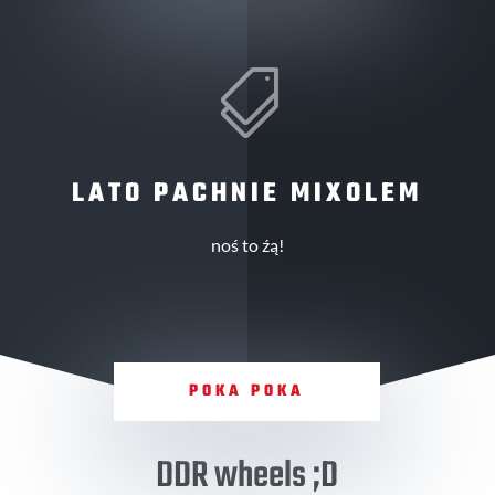

LATO PACHNIE MIXOLEM
noś to źą!
POKA POKA
DDR wheels ;D