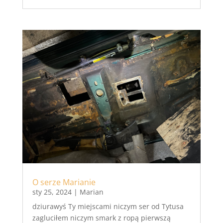
O serze Marianie
sty 25, 2024
|
Marian
dziurawyś Ty miejscami niczym ser od Tytusa
zagluciłem niczym smark z ropą pierwszą