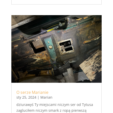
O serze Marianie
sty 25, 2024
|
Marian
dziurawyś Ty miejscami niczym ser od Tytusa
zagluciłem niczym smark z ropą pierwszą