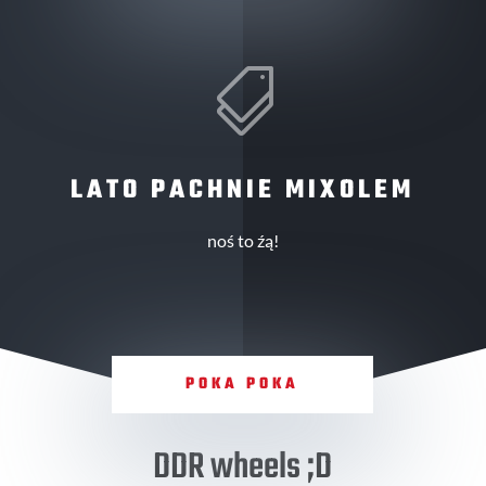

LATO PACHNIE MIXOLEM
noś to źą!
POKA POKA
DDR wheels ;D