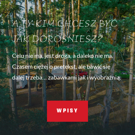
A TY KIM CHCESZ BYĆ
JAK DOROŚNIESZ?
Celu nie ma, jest droga, a daleko nie ma.
Czasem ciężej o pretekst, ale bawić się
dalej trzeba… zabawkami jak i wyobraźnią.
WPISY