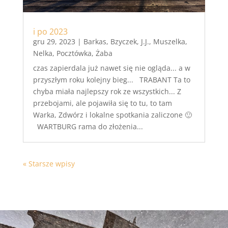
i po 2023
gru 29, 2023
|
Barkas
,
Bzyczek
,
J.J.
,
Muszelka
,
Nelka
,
Pocztówka
,
Żaba
czas zapierdala już nawet się nie ogląda... a w
przyszłym roku kolejny bieg... TRABANT Ta to
chyba miała najlepszy rok ze wszystkich... Z
przebojami, ale pojawiła się to tu, to tam
Warka, Zdwórz i lokalne spotkania zaliczone 🙂
WARTBURG rama do złożenia...
« Starsze wpisy