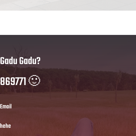
Gadu Gadu?
869771 🙂
Email
hehe