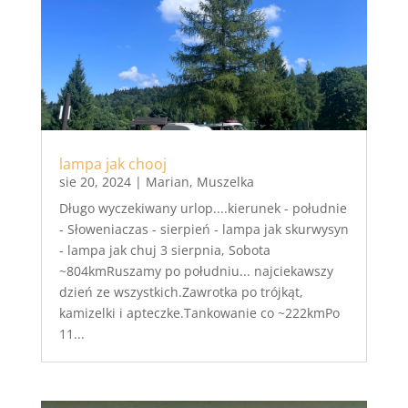
lampa jak chooj
sie 20, 2024
|
Marian
,
Muszelka
Długo wyczekiwany urlop....kierunek - południe
- Słoweniaczas - sierpień - lampa jak skurwysyn
- lampa jak chuj 3 sierpnia, Sobota
~804kmRuszamy po południu... najciekawszy
dzień ze wszystkich.Zawrotka po trójkąt,
kamizelki i apteczke.Tankowanie co ~222kmPo
11...