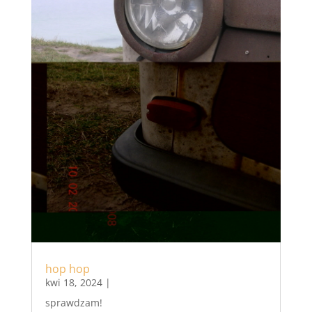
hop hop
kwi 18, 2024
|
sprawdzam!