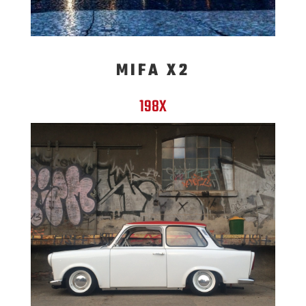
MIFA X2
198X