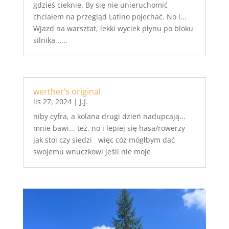
gdzieś cieknie. By się nie unieruchomić
chciałem na przegląd Latino pojechać. No i...
Wjazd na warsztat, lekki wyciek płynu po bloku
silnika......
werther’s original
lis 27, 2024
|
J.J.
niby cyfra, a kolana drugi dzień nadupcają...
mnie bawi... też. no i lepiej się hasa/rowerzy
jak stoi czy siedzi więc cóż mógłbym dać
swojemu wnuczkowi jeśli nie moje