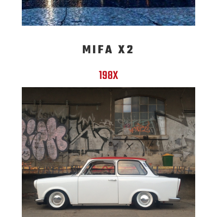
MIFA X2
198X