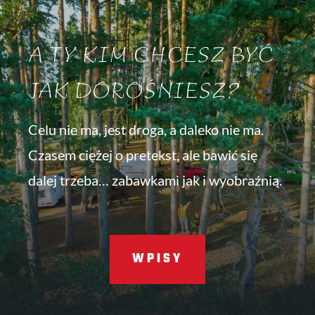
A TY KIM CHCESZ BYĆ
JAK DOROŚNIESZ?
Celu nie ma, jest droga, a daleko nie ma.
Czasem ciężej o pretekst, ale bawić się
dalej trzeba… zabawkami jak i wyobraźnią.
WPISY