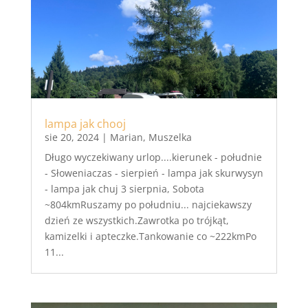
lampa jak chooj
sie 20, 2024
|
Marian
,
Muszelka
Długo wyczekiwany urlop....kierunek - południe
- Słoweniaczas - sierpień - lampa jak skurwysyn
- lampa jak chuj 3 sierpnia, Sobota
~804kmRuszamy po południu... najciekawszy
dzień ze wszystkich.Zawrotka po trójkąt,
kamizelki i apteczke.Tankowanie co ~222kmPo
11...