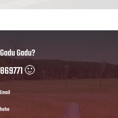
Gadu Gadu?
869771 🙂
Email
hehe