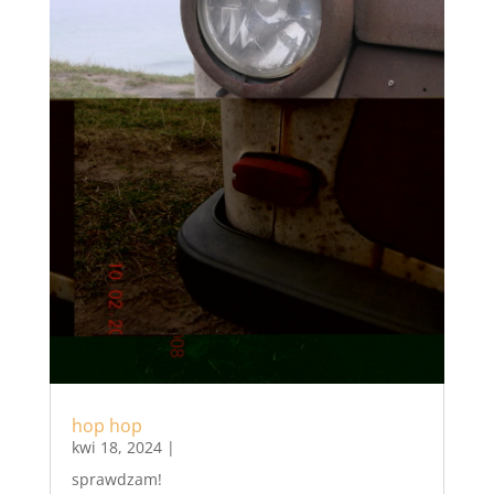
hop hop
kwi 18, 2024
|
sprawdzam!