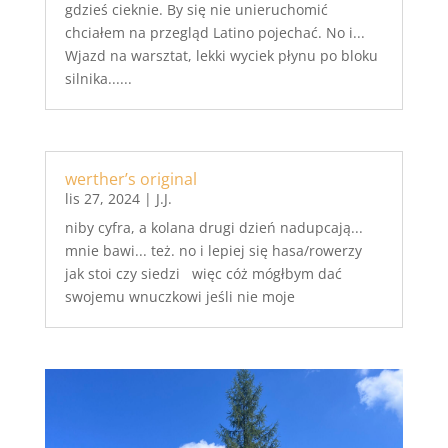
gdzieś cieknie. By się nie unieruchomić
chciałem na przegląd Latino pojechać. No i...
Wjazd na warsztat, lekki wyciek płynu po bloku
silnika......
werther’s original
lis 27, 2024
|
J.J.
niby cyfra, a kolana drugi dzień nadupcają...
mnie bawi... też. no i lepiej się hasa/rowerzy
jak stoi czy siedzi więc cóż mógłbym dać
swojemu wnuczkowi jeśli nie moje