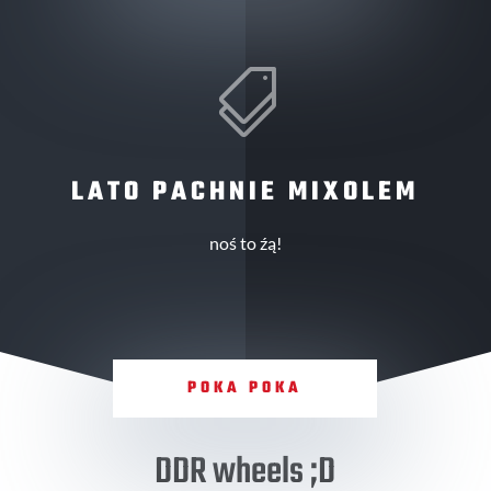

LATO PACHNIE MIXOLEM
noś to źą!
POKA POKA
DDR wheels ;D