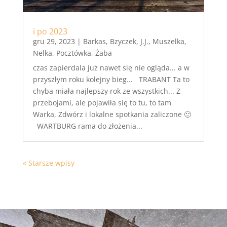
i po 2023
gru 29, 2023
|
Barkas
,
Bzyczek
,
J.J.
,
Muszelka
,
Nelka
,
Pocztówka
,
Żaba
czas zapierdala już nawet się nie ogląda... a w
przyszłym roku kolejny bieg... TRABANT Ta to
chyba miała najlepszy rok ze wszystkich... Z
przebojami, ale pojawiła się to tu, to tam
Warka, Zdwórz i lokalne spotkania zaliczone 🙂
WARTBURG rama do złożenia...
« Starsze wpisy