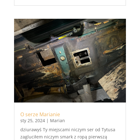
O serze Marianie
sty 25, 2024
|
Marian
dziurawyś Ty miejscami niczym ser od Tytusa
zagluciłem niczym smark z ropą pierwszą