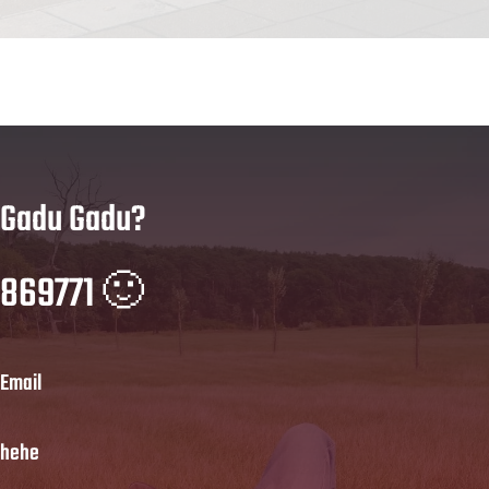
Gadu Gadu?
869771 🙂
Email
hehe