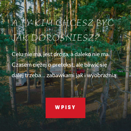
A TY KIM CHCESZ BYĆ
JAK DOROŚNIESZ?
Celu nie ma, jest droga, a daleko nie ma.
Czasem ciężej o pretekst, ale bawić się
dalej trzeba… zabawkami jak i wyobraźnią.
WPISY