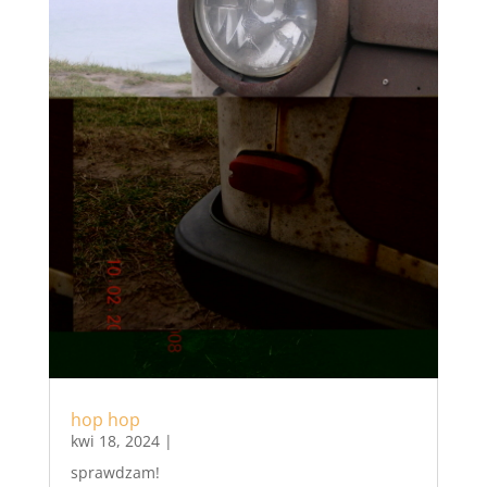
hop hop
kwi 18, 2024
|
sprawdzam!