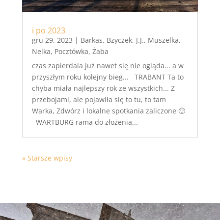
i po 2023
gru 29, 2023
|
Barkas
,
Bzyczek
,
J.J.
,
Muszelka
,
Nelka
,
Pocztówka
,
Żaba
czas zapierdala już nawet się nie ogląda... a w
przyszłym roku kolejny bieg... TRABANT Ta to
chyba miała najlepszy rok ze wszystkich... Z
przebojami, ale pojawiła się to tu, to tam
Warka, Zdwórz i lokalne spotkania zaliczone 🙂
WARTBURG rama do złożenia...
« Starsze wpisy