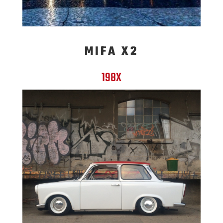
MIFA X2
198X