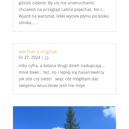
gdzieś cieknie. By się nie unieruchomić
chciałem na przegląd Latino pojechać. No i...
Wjazd na warsztat, lekki wyciek płynu po bloku
silnika......
werther’s original
lis 27, 2024
|
J.J.
niby cyfra, a kolana drugi dzień nadupcają...
mnie bawi... też. no i lepiej się hasa/rowerzy
jak stoi czy siedzi więc cóż mógłbym dać
swojemu wnuczkowi jeśli nie moje