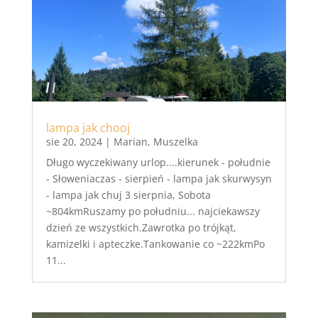
lampa jak chooj
sie 20, 2024
|
Marian
,
Muszelka
Długo wyczekiwany urlop....kierunek - południe
- Słoweniaczas - sierpień - lampa jak skurwysyn
- lampa jak chuj 3 sierpnia, Sobota
~804kmRuszamy po południu... najciekawszy
dzień ze wszystkich.Zawrotka po trójkąt,
kamizelki i apteczke.Tankowanie co ~222kmPo
11...