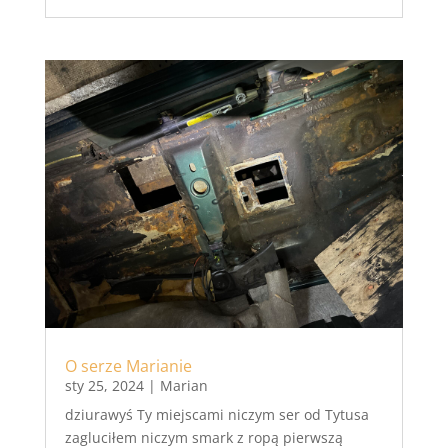
O serze Marianie
sty 25, 2024
|
Marian
dziurawyś Ty miejscami niczym ser od Tytusa
zagluciłem niczym smark z ropą pierwszą