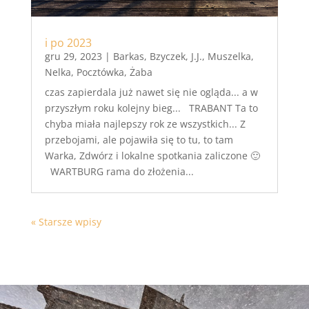
i po 2023
gru 29, 2023
|
Barkas
,
Bzyczek
,
J.J.
,
Muszelka
,
Nelka
,
Pocztówka
,
Żaba
czas zapierdala już nawet się nie ogląda... a w
przyszłym roku kolejny bieg... TRABANT Ta to
chyba miała najlepszy rok ze wszystkich... Z
przebojami, ale pojawiła się to tu, to tam
Warka, Zdwórz i lokalne spotkania zaliczone 🙂
WARTBURG rama do złożenia...
« Starsze wpisy