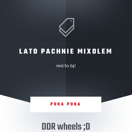

LATO PACHNIE MIXOLEM
noś to źą!
POKA POKA
DDR wheels ;D