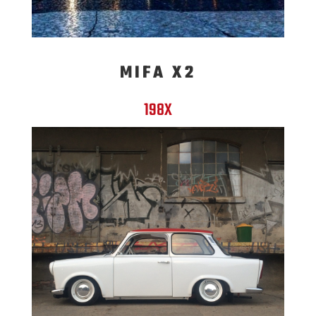
MIFA X2
198X