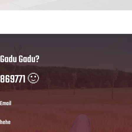
Gadu Gadu?
869771 🙂
Email
hehe