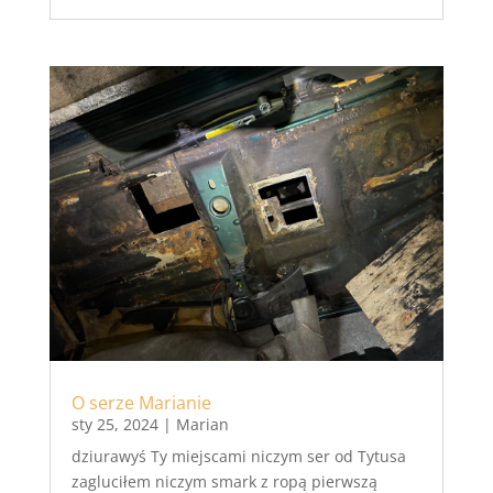
O serze Marianie
sty 25, 2024
|
Marian
dziurawyś Ty miejscami niczym ser od Tytusa
zagluciłem niczym smark z ropą pierwszą