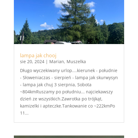
lampa jak chooj
sie 20, 2024
|
Marian
,
Muszelka
Długo wyczekiwany urlop....kierunek - południe
- Słoweniaczas - sierpień - lampa jak skurwysyn
- lampa jak chuj 3 sierpnia, Sobota
~804kmRuszamy po południu... najciekawszy
dzień ze wszystkich.Zawrotka po trójkąt,
kamizelki i apteczke.Tankowanie co ~222kmPo
11...