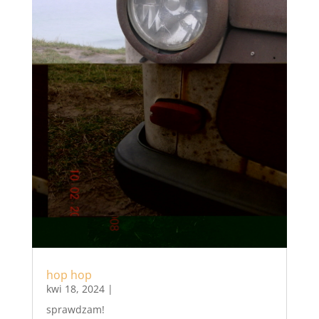
hop hop
kwi 18, 2024
|
sprawdzam!