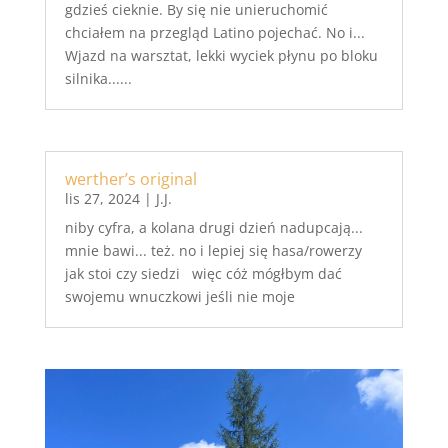
gdzieś cieknie. By się nie unieruchomić
chciałem na przegląd Latino pojechać. No i...
Wjazd na warsztat, lekki wyciek płynu po bloku
silnika......
werther’s original
lis 27, 2024
|
J.J.
niby cyfra, a kolana drugi dzień nadupcają...
mnie bawi... też. no i lepiej się hasa/rowerzy
jak stoi czy siedzi więc cóż mógłbym dać
swojemu wnuczkowi jeśli nie moje