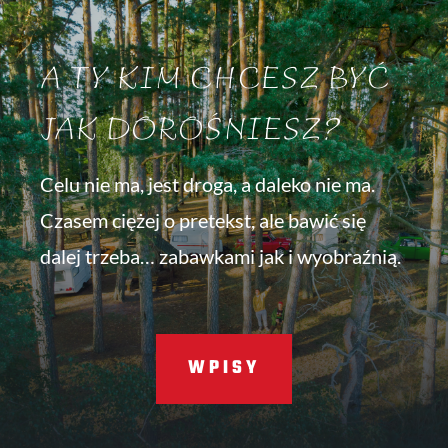
A TY KIM CHCESZ BYĆ
JAK DOROŚNIESZ?
Celu nie ma, jest droga, a daleko nie ma.
Czasem ciężej o pretekst, ale bawić się
dalej trzeba… zabawkami jak i wyobraźnią.
WPISY