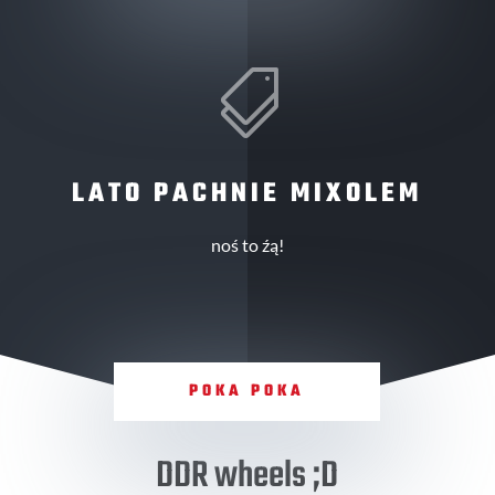

LATO PACHNIE MIXOLEM
noś to źą!
POKA POKA
DDR wheels ;D