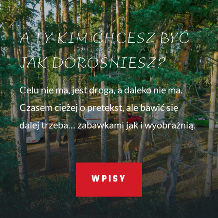
A TY KIM CHCESZ BYĆ
JAK DOROŚNIESZ?
Celu nie ma, jest droga, a daleko nie ma.
Czasem ciężej o pretekst, ale bawić się
dalej trzeba… zabawkami jak i wyobraźnią.
WPISY