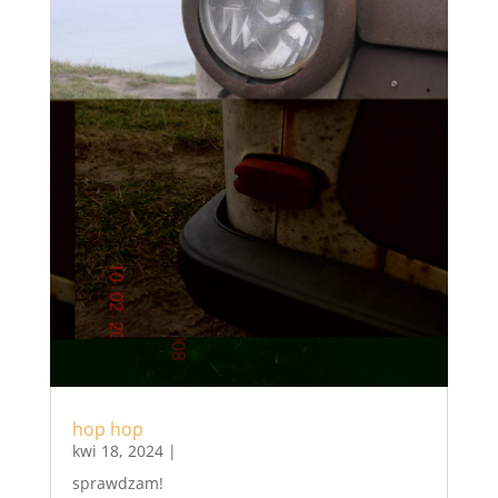
hop hop
kwi 18, 2024
|
sprawdzam!