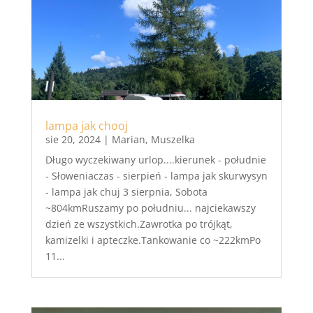
lampa jak chooj
sie 20, 2024
|
Marian
,
Muszelka
Długo wyczekiwany urlop....kierunek - południe
- Słoweniaczas - sierpień - lampa jak skurwysyn
- lampa jak chuj 3 sierpnia, Sobota
~804kmRuszamy po południu... najciekawszy
dzień ze wszystkich.Zawrotka po trójkąt,
kamizelki i apteczke.Tankowanie co ~222kmPo
11...