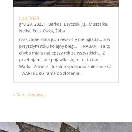
i po 2023
gru 29, 2023
|
Barkas
,
Bzyczek
,
J.J.
,
Muszelka
,
Nelka
,
Pocztówka
,
Żaba
czas zapierdala już nawet się nie ogląda... a w
przyszłym roku kolejny bieg... TRABANT Ta to
chyba miała najlepszy rok ze wszystkich... Z
przebojami, ale pojawiła się to tu, to tam
Warka, Zdwórz i lokalne spotkania zaliczone 🙂
WARTBURG rama do złożenia...
« Starsze wpisy