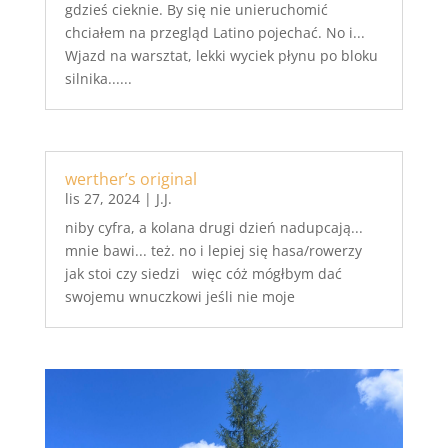
gdzieś cieknie. By się nie unieruchomić
chciałem na przegląd Latino pojechać. No i...
Wjazd na warsztat, lekki wyciek płynu po bloku
silnika......
werther’s original
lis 27, 2024
|
J.J.
niby cyfra, a kolana drugi dzień nadupcają...
mnie bawi... też. no i lepiej się hasa/rowerzy
jak stoi czy siedzi więc cóż mógłbym dać
swojemu wnuczkowi jeśli nie moje