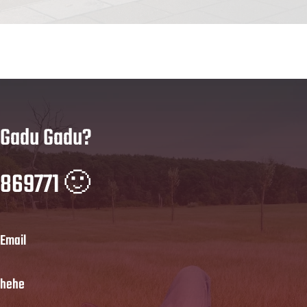
Gadu Gadu?
869771 🙂
Email
hehe