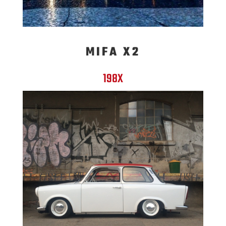
MIFA X2
198X