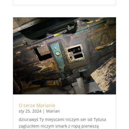
O serze Marianie
sty 25, 2024
|
Marian
dziurawyś Ty miejscami niczym ser od Tytusa
zagluciłem niczym smark z ropą pierwszą