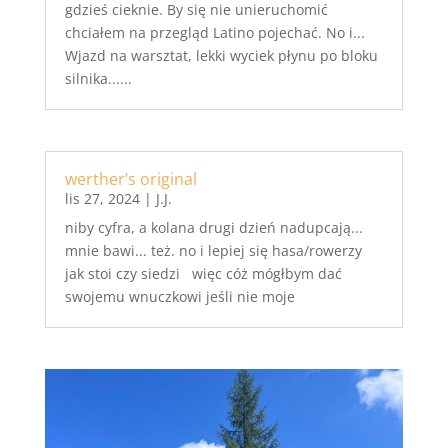
gdzieś cieknie. By się nie unieruchomić
chciałem na przegląd Latino pojechać. No i...
Wjazd na warsztat, lekki wyciek płynu po bloku
silnika......
werther’s original
lis 27, 2024
|
J.J.
niby cyfra, a kolana drugi dzień nadupcają...
mnie bawi... też. no i lepiej się hasa/rowerzy
jak stoi czy siedzi więc cóż mógłbym dać
swojemu wnuczkowi jeśli nie moje