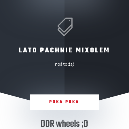

LATO PACHNIE MIXOLEM
noś to źą!
POKA POKA
DDR wheels ;D