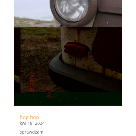
hop hop
kwi 18, 2024
|
sprawdzam!