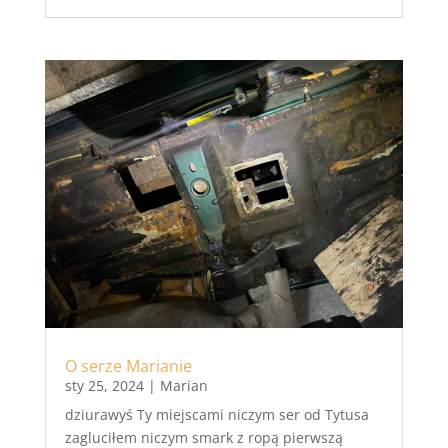
O serze Marianie
sty 25, 2024
|
Marian
dziurawyś Ty miejscami niczym ser od Tytusa
zagluciłem niczym smark z ropą pierwszą