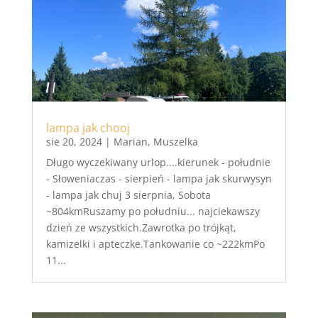
lampa jak chooj
sie 20, 2024
|
Marian
,
Muszelka
Długo wyczekiwany urlop....kierunek - południe
- Słoweniaczas - sierpień - lampa jak skurwysyn
- lampa jak chuj 3 sierpnia, Sobota
~804kmRuszamy po południu... najciekawszy
dzień ze wszystkich.Zawrotka po trójkąt,
kamizelki i apteczke.Tankowanie co ~222kmPo
11...