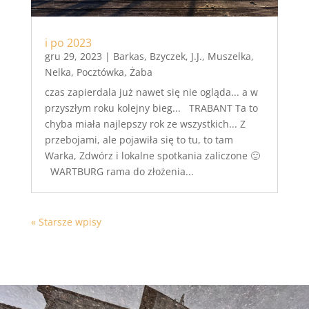
i po 2023
gru 29, 2023
|
Barkas
,
Bzyczek
,
J.J.
,
Muszelka
,
Nelka
,
Pocztówka
,
Żaba
czas zapierdala już nawet się nie ogląda... a w
przyszłym roku kolejny bieg... TRABANT Ta to
chyba miała najlepszy rok ze wszystkich... Z
przebojami, ale pojawiła się to tu, to tam
Warka, Zdwórz i lokalne spotkania zaliczone 🙂
WARTBURG rama do złożenia...
« Starsze wpisy