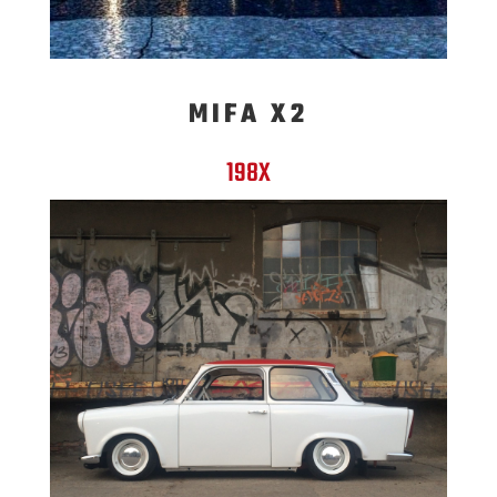
MIFA X2
198X