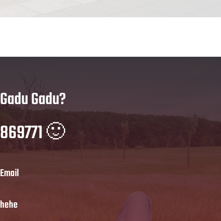
Gadu Gadu?
869771 🙂
Email
hehe