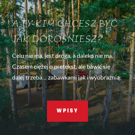
A TY KIM CHCESZ BYĆ
JAK DOROŚNIESZ?
Celu nie ma, jest droga, a daleko nie ma.
Czasem ciężej o pretekst, ale bawić się
dalej trzeba… zabawkami jak i wyobraźnią.
WPISY