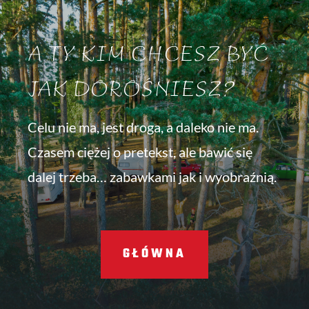
A TY KIM CHCESZ BYĆ
JAK DOROŚNIESZ?
Celu nie ma, jest droga, a daleko nie ma.
Czasem ciężej o pretekst, ale bawić się
dalej trzeba… zabawkami jak i wyobraźnią.
GŁÓWNA