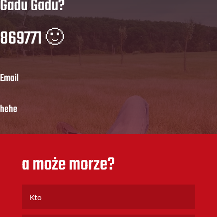
Gadu Gadu?
869771 🙂
Email
hehe
a może morze?