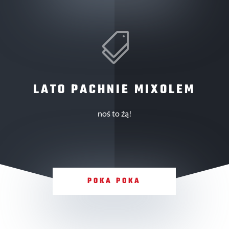

LATO PACHNIE MIXOLEM
noś to źą!
POKA POKA