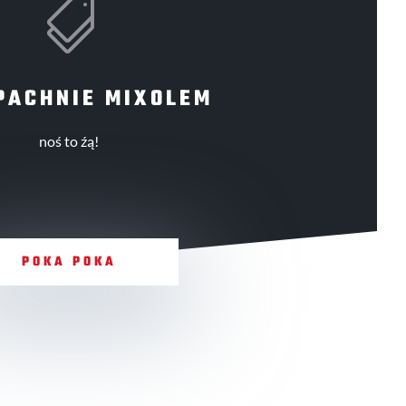

PACHNIE MIXOLEM
noś to źą!
POKA POKA