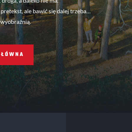
t droga, a daleko nie ma.
pretekst, ale bawić się dalej trzeba…
 wyobraźnią.
GŁÓWNA