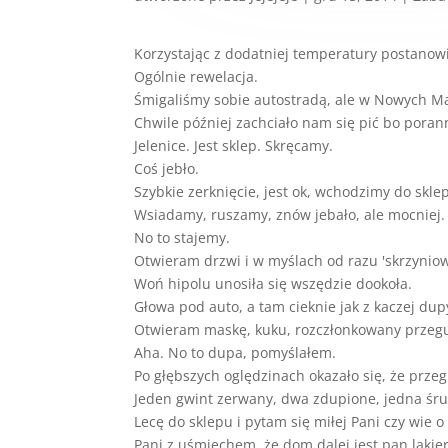
Korzystając z dodatniej temperatury postanow
Ogólnie rewelacja.
Śmigaliśmy sobie autostradą, ale w Nowych Ma
Chwile później zachciało nam się pić bo poran
Jelenice. Jest sklep. Skręcamy.
Coś jebło.
Szybkie zerknięcie, jest ok, wchodzimy do skl
Wsiadamy, ruszamy, znów jebało, ale mocniej.
No to stajemy.
Otwieram drzwi i w myślach od razu 'skrzyniow
Woń hipolu unosiła się wszędzie dookoła.
Głowa pod auto, a tam cieknie jak z kaczej dup
Otwieram maskę, kuku, rozczłonkowany przeg
Aha. No to dupa, pomyślałem.
Po głębszych oględzinach okazało się, że przeg
Jeden gwint zerwany, dwa zdupione, jedna śr
Lecę do sklepu i pytam się miłej Pani czy wie 
Pani z uśmiechem, że dom dalej jest pan lakier