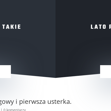
 TAKIE
LATO 
gowy i pierwsza usterka.
|
0 komentarzy