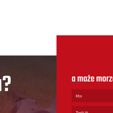
u?
a może morz