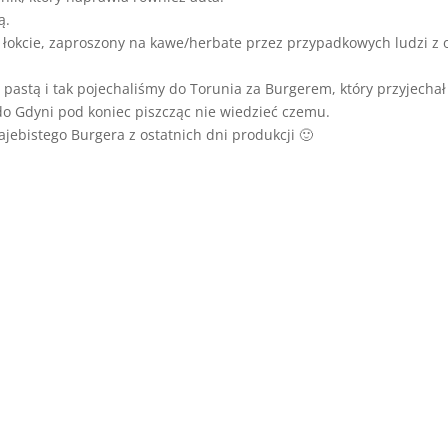
ą.
łokcie, zaproszony na kawe/herbate przez przypadkowych ludzi z o
tą pastą i tak pojechaliśmy do Torunia za Burgerem, który przyjechał
 do Gdyni pod koniec piszcząc nie wiedzieć czemu.
ajebistego Burgera z ostatnich dni produkcji 🙂