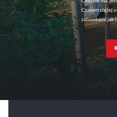
Celu nie ma, jes
Czasem ciężej o 
zabawkami jak i