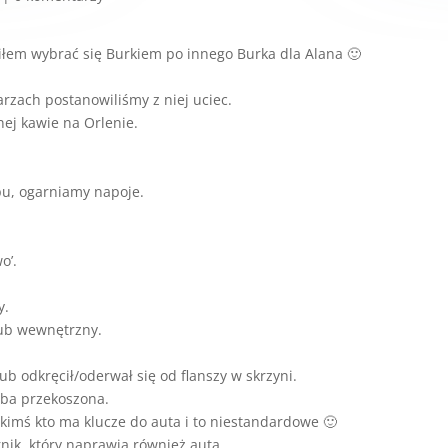
iłem wybrać się Burkiem po innego Burka dla Alana 🙂
rzach postanowiliśmy z niej uciec.
nej kawie na Orlenie.
epu, ogarniamy napoje.
o’.
y.
ub wewnętrzny.
ub odkręcił/oderwał się od flanszy w skrzyni.
uba przekoszona.
o kimś kto ma klucze do auta i to niestandardowe 🙂
nik, który naprawia również auta.