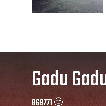
Gadu Gad
869771 🙂