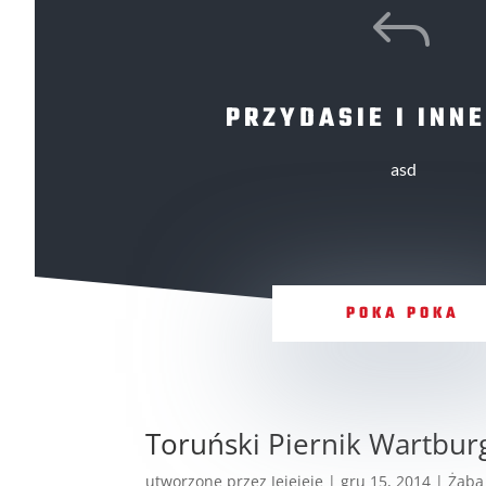
J
PRZYDASIE I INNE
asd
POKA POKA
Toruński Piernik Wartbur
utworzone przez
Jejejeje
|
gru 15, 2014
|
Żaba