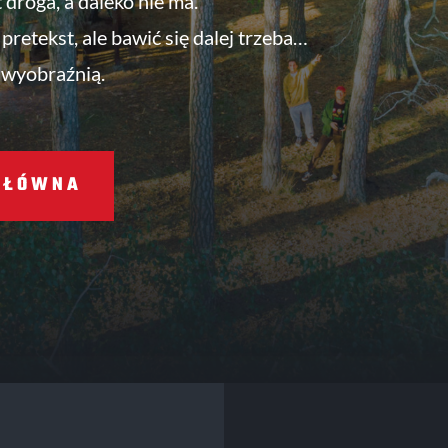
t droga, a daleko nie ma.
pretekst, ale bawić się dalej trzeba…
 wyobraźnią.
GŁÓWNA