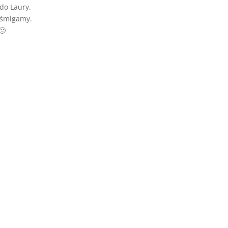
 do Laury.
i śmigamy.
🙂