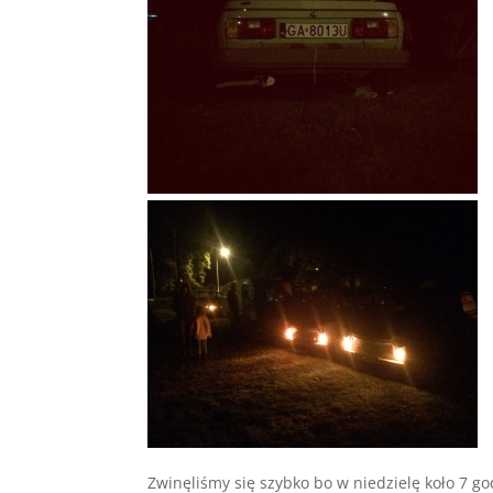
Zwinęliśmy się szybko bo w niedzielę koło 7 g