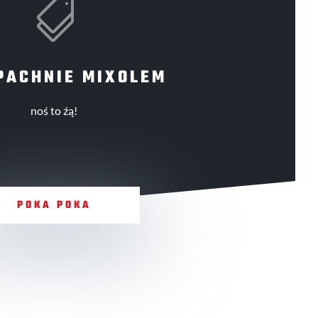

PACHNIE MIXOLEM
noś to źą!
POKA POKA