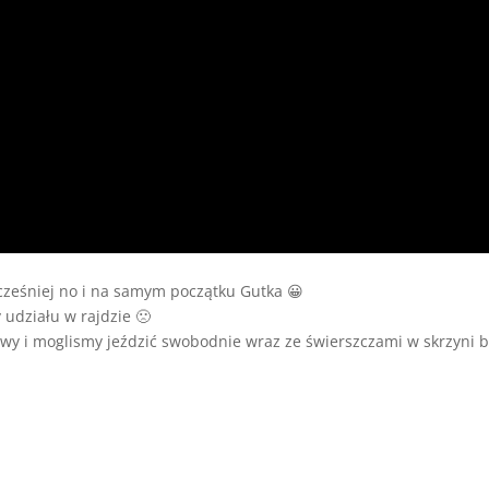
cześniej no i na samym początku Gutka 😀
 udziału w rajdzie 🙁
akowy i moglismy jeździć swobodnie wraz ze świerszczami w skrzyni 