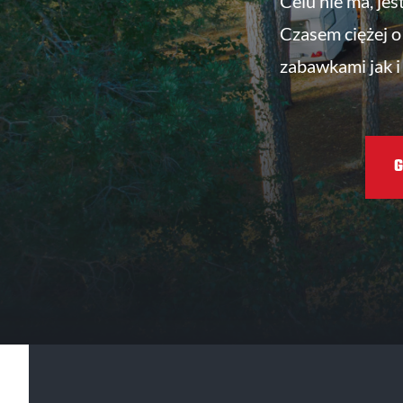
Celu nie ma, jes
Czasem ciężej o 
zabawkami jak i