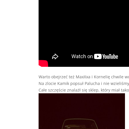
Warto obejrzeć też MaxXxa i Kornelię chwile w
Na zlocie Kamik popsuł Palucha i nie wzieliśmy
Całe szczęście znalażł się sklep, który miał t