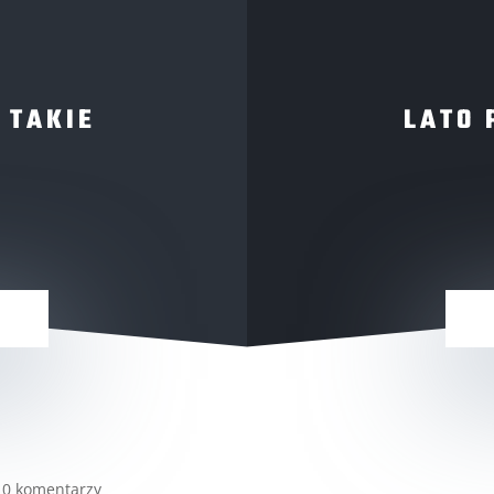
 TAKIE
LATO 
|
0 komentarzy