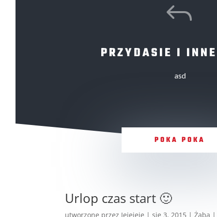
J
PRZYDASIE I INNE
asd
POKA POKA
Urlop czas start 🙂
utworzone przez
Jejejeje
|
sie 3, 2015
|
Żaba