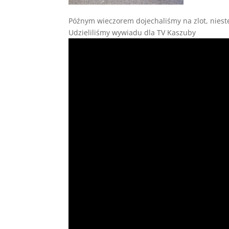
Późnym wieczorem dojechaliśmy na zlot, niest
Udzieliliśmy wywiadu dla TV Kaszuby