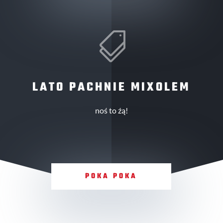

LATO PACHNIE MIXOLEM
noś to źą!
POKA POKA