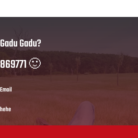
Gadu Gadu?
869771 🙂
Email
hehe