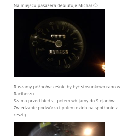
Na miejscu pasażera debiutuje Michał 🙂
Ruszamy późno/wcześnie by być stosunkowo rano w
Raciborzu.
Szama przed biedrą, potem wbijamy do Stojanów.
Zwiedzanie podwórka i potem dzida na spotkanie z
resztą