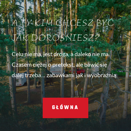
A TY KIM CHCESZ BYĆ
JAK DOROŚNIESZ?
Celu nie ma, jest droga, a daleko nie ma.
Czasem ciężej o pretekst, ale bawić się
dalej trzeba… zabawkami jak i wyobraźnią.
GŁÓWNA