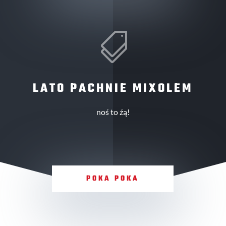

LATO PACHNIE MIXOLEM
noś to źą!
POKA POKA