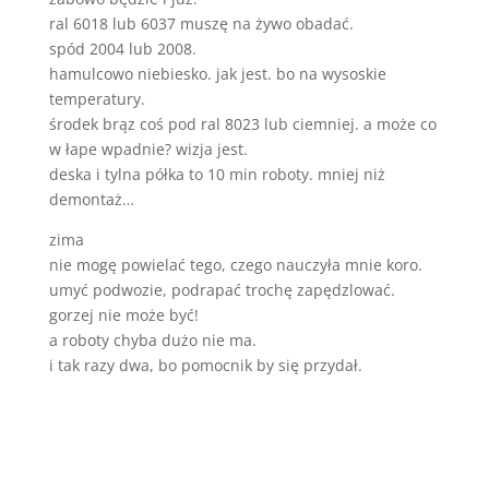
ral 6018 lub 6037 muszę na żywo obadać.
spód 2004 lub 2008.
hamulcowo niebiesko. jak jest. bo na wysoskie
temperatury.
środek brąz coś pod ral 8023 lub ciemniej. a może co
w łape wpadnie? wizja jest.
deska i tylna półka to 10 min roboty. mniej niż
demontaż…
zima
nie mogę powielać tego, czego nauczyła mnie koro.
umyć podwozie, podrapać trochę zapędzlować.
gorzej nie może być!
a roboty chyba dużo nie ma.
i tak razy dwa, bo pomocnik by się przydał.