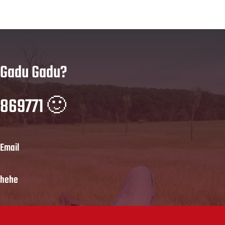
Gadu Gadu?
869771 🙂
Email
hehe