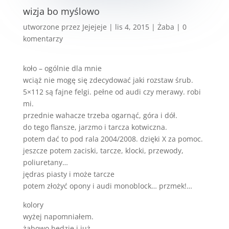
wizja bo myślowo
utworzone przez
Jejejeje
|
lis 4, 2015
|
Żaba
|
0
komentarzy
koło – ogólnie dla mnie
wciąż nie mogę się zdecydować jaki rozstaw śrub.
5×112 są fajne felgi. pełne od audi czy merawy. robi
mi.
przednie wahacze trzeba ogarnąć, góra i dół.
do tego flansze, jarzmo i tarcza kotwiczna.
potem dać to pod rala 2004/2008. dzięki X za pomoc.
jeszcze potem zaciski, tarcze, klocki, przewody,
poliuretany…
jędras piasty i może tarcze
potem złożyć opony i audi monoblock… przmek!…
kolory
wyżej napomniałem.
żabowo będzie i już.