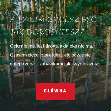
A TY KIM CHCESZ BYĆ
JAK DOROŚNIESZ?
Celu nie ma, jest droga, a daleko nie ma.
Czasem ciężej o pretekst, ale bawić się
dalej trzeba… zabawkami jak i wyobraźnią.
GŁÓWNA